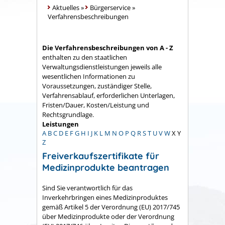
Aktuelles
»
Bürgerservice
»
Verfahrensbeschreibungen
Die Verfahrensbeschreibungen von A - Z
enthalten zu den staatlichen
Verwaltungsdienstleistungen jeweils alle
wesentlichen Informationen zu
Voraussetzungen, zuständiger Stelle,
Verfahrensablauf, erforderlichen Unterlagen,
Fristen/Dauer, Kosten/Leistung und
Rechtsgrundlage.
Leistungen
A
B
C
D
E
F
G
H
I
J
K
L
M
N
O
P
Q
R
S
T
U
V
W
X
Y
Z
Freiverkaufszertifikate für
Medizinprodukte beantragen
Sind Sie verantwortlich für das
Inverkehrbringen
eines Medizinproduktes
gemäß
Artikel 5
der Verordnung (EU) 2017/745
über Medizinprodukte
oder der Verordnung