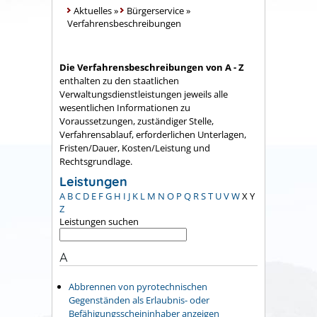
Aktuelles
»
Bürgerservice
»
Verfahrensbeschreibungen
Die Verfahrensbeschreibungen von A - Z
enthalten zu den staatlichen
Verwaltungsdienstleistungen jeweils alle
wesentlichen Informationen zu
Voraussetzungen, zuständiger Stelle,
Verfahrensablauf, erforderlichen Unterlagen,
Fristen/Dauer, Kosten/Leistung und
Rechtsgrundlage.
Leistungen
A
B
C
D
E
F
G
H
I
J
K
L
M
N
O
P
Q
R
S
T
U
V
W
X
Y
Z
Leistungen suchen
A
Abbrennen von pyrotechnischen
Gegenständen als Erlaubnis- oder
Befähigungsscheininhaber anzeigen