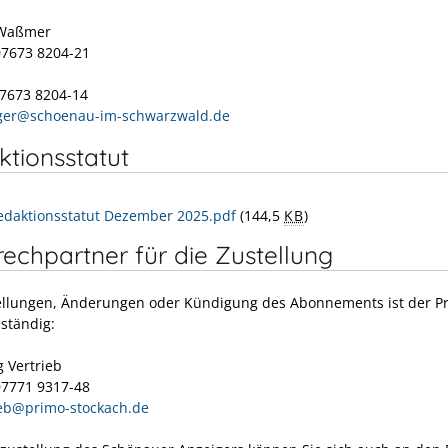
 Waßmer
07673 8204-21
07673 8204-14
ger@schoenau-im-schwarzwald.de
tionsstatut
edaktionsstatut Dezember 2025.pdf
(144,5
KB
)
echpartner für die Zustellung
ellungen, Änderungen oder Kündigung des Abonnements ist der P
uständig:
g Vertrieb
07771 9317-48
ieb@primo-stockach.de