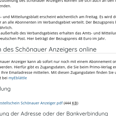
tzustellung des Schönauer Anzeigers können Sie sich auch an den 
enden.
- und Mitteilungsblatt erscheint wöchentlich am Freitag. Es wird 
r an alle Abonnenten im Verbandsgebiet verteilt. Der Bezugspreis 
ährlich.
 außerhalb des Verbandsgebietes erhalten das Amts- und Mitteilu
Deutschen Post. Hier beträgt der Bezugspreis 48 Euro im Jahr.
 des Schönauer Anzeigers online
nauer Anzeiger kann ab sofort nur noch mit einem Abonnement on
werden. Hierfür gibt es Zugangsdaten, die Sie beim Primo-Verlag e
 Ihre Emailadresse mitteilen. Mit diesen Zugangsdaten finden Sie 
t bei
myEblättle
llung
estellschein Schönauer Anzeiger.pdf
(444
KB
)
ung der Adresse oder der Bankverbindung