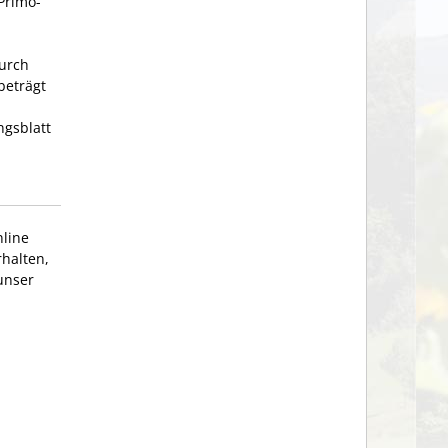
Primo-
durch
beträgt
ngsblatt
line
rhalten,
unser