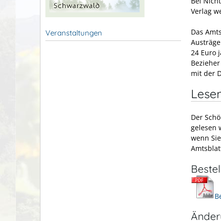
Bei Nich
Verlag w
Das Amts
Veranstaltungen
Austräge
24 Euro j
Bezieher
mit der 
Lesen
Der Schö
gelesen 
wenn Sie
Amtsblat
Beste
B
Änder