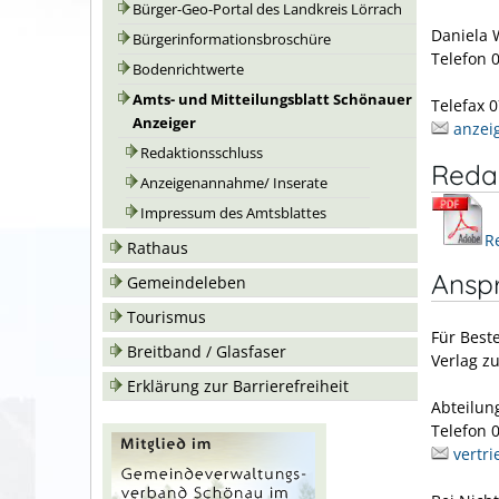
Bürger-Geo-Portal des Landkreis Lörrach
Daniela
Bürgerinformationsbroschüre
Telefon 
Bodenrichtwerte
Amts- und Mitteilungsblatt Schönauer
Telefax 
Anzeiger
anzei
Redaktionsschluss
Redak
Anzeigenannahme/ Inserate
Impressum des Amtsblattes
R
Rathaus
Anspr
Gemeindeleben
Tourismus
Für Best
Breitband / Glasfaser
Verlag z
Erklärung zur Barrierefreiheit
Abteilun
Telefon 
vertr