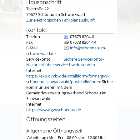
Hausanschrift
Talstraße 22
79677
Schönau im Schwarzwald
Zur elektronischen Fahrplanauskunft
Kontakt
Telefon
07673 8204-0
Fax
07673 8204-14
E-Mail
info@schoenau-im-
schwarzwald.de
Servicekonto
Sichere Servicekonto-
Nachricht über service-bw.de senden
Internet
https://ekp.dvvbw.de/intelliform/forms/gvv-
schoenau-schwarzwald/poststelle/index
Sicher
kommunizieren mit dem
Gemeindeverwaltungsverband Schönau im
Schwarzwald
Internet
https://www.gvvschoenau.de
Öffnungszeiten
Allgemeine Öffnungszeit
Arbeitstag (Mo - Fr)
08:00 Uhr
-
12:00 Uhr