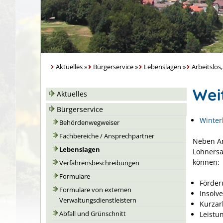
Aktuelles
»
Bürgerservice
»
Lebenslagen
»
Arbeitslos,
Wei
Aktuelles
Bürgerservice
Winter
Behördenwegweiser
Fachbereiche / Ansprechpartner
Neben Ar
Lebenslagen
Lohnersa
können:
Verfahrensbeschreibungen
Formulare
Förder
Formulare von externen
Insolv
Verwaltungsdienstleistern
Kurzar
Leistu
Abfall und Grünschnitt