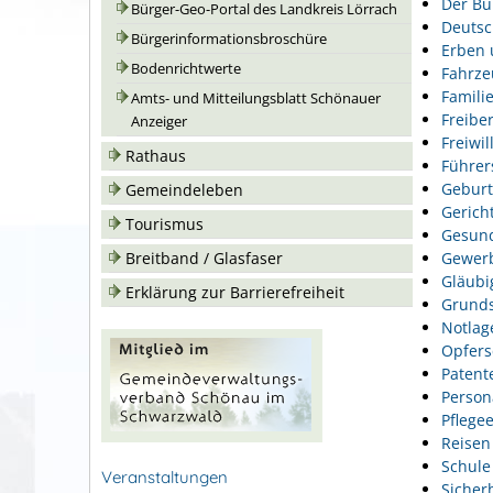
Der Bu
Bürger-Geo-Portal des Landkreis Lörrach
Deutsc
Bürgerinformationsbroschüre
Erben 
Bodenrichtwerte
Fahrze
Famili
Amts- und Mitteilungsblatt Schönauer
Freiber
Anzeiger
Freiwil
Rathaus
Führer
Geburt
Gemeindeleben
Gerich
Tourismus
Gesund
Gewer
Breitband / Glasfaser
Gläubi
Erklärung zur Barrierefreiheit
Grunds
Notlag
Opfers
Patent
Person
Pflegee
Reisen
Schule
Veranstaltungen
Sicher