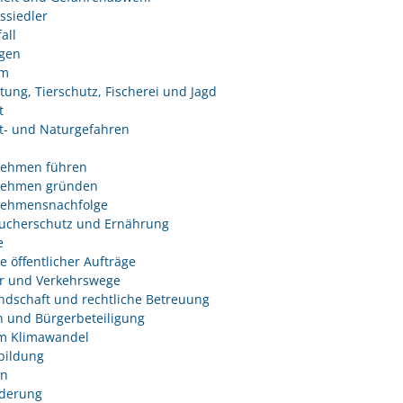
ssiedler
all
ngen
um
tung, Tierschutz, Fischerei und Jagd
t
- und Naturgefahren
nehmen führen
nehmen gründen
nehmensnachfolge
ucherschutz und Ernährung
e
e öffentlicher Aufträge
r und Verkehrswege
dschaft und rechtliche Betreuung
 und Bürgerbeteiligung
m Klimawandel
bildung
n
derung