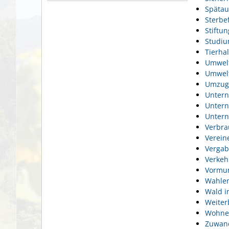
Spätau
Sterbef
Stiftu
Studi
Tierhal
Umwel
Umwelt
Umzug
Unter
Unter
Unter
Verbra
Verein
Vergab
Verkeh
Vormun
Wahlen
Wald i
Weiter
Wohne
Zuwan