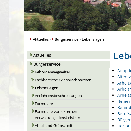
Aktuelles
»
Bürgerservice
»
Lebenslagen
Leb
Aktuelles
Bürgerservice
Adopti
Behördenwegweiser
Alters
Fachbereiche / Ansprechpartner
Arbeit
Lebenslagen
Arbeit
Arbeits
Verfahrensbeschreibungen
Bauen 
Formulare
Behin
Formulare von externen
Berufs
Verwaltungsdienstleistern
Bürger
Der Bu
Abfall und Grünschnitt