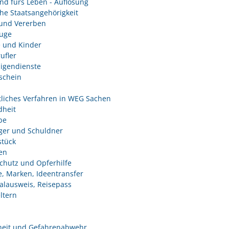
nd fürs Leben - Auflösung
he Staatsangehörigkeit
und Vererben
uge
e und Kinder
ufler
ligendienste
schein
tliches Verfahren in WEG Sachen
heit
be
ger und Schuldner
tück
en
chutz und Opferhilfe
e, Marken, Ideentransfer
alausweis, Reisepass
ltern
heit und Gefahrenabwehr