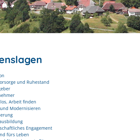
enslagen
on
vorsorge und Ruhestand
geber
nehmer
los, Arbeit finden
und Modernisieren
derung
ausbildung
schaftliches Engagement
nd fürs Leben