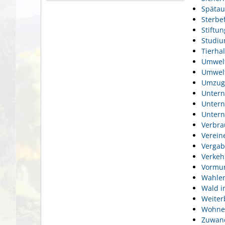
Spätau
Sterbef
Stiftu
Studi
Tierhal
Umwel
Umwelt
Umzug
Unter
Unter
Unter
Verbra
Verein
Vergab
Verkeh
Vormun
Wahlen
Wald i
Weiter
Wohne
Zuwan