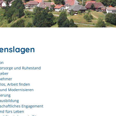
enslagen
on
vorsorge und Ruhestand
geber
nehmer
los, Arbeit finden
und Modernisieren
derung
ausbildung
schaftliches Engagement
nd fürs Leben