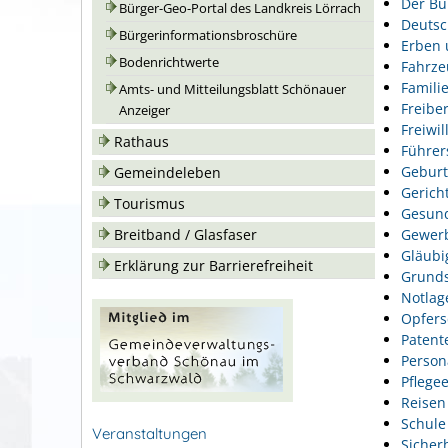
Der Bu
Bürger-Geo-Portal des Landkreis Lörrach
Deutsc
Bürgerinformationsbroschüre
Erben 
Bodenrichtwerte
Fahrze
Famili
Amts- und Mitteilungsblatt Schönauer
Freiber
Anzeiger
Freiwil
Rathaus
Führer
Geburt
Gemeindeleben
Gerich
Tourismus
Gesund
Gewer
Breitband / Glasfaser
Gläubi
Erklärung zur Barrierefreiheit
Grunds
Notlag
Opfers
Patent
Person
Pflegee
Reisen
Schule
Veranstaltungen
Sicher