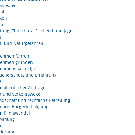
ssiedler
all
ngen
um
tung, Tierschutz, Fischerei und Jagd
t
- und Naturgefahren
nehmen führen
nehmen gründen
nehmensnachfolge
ucherschutz und Ernährung
e
e öffentlicher Aufträge
r und Verkehrswege
dschaft und rechtliche Betreuung
 und Bürgerbeteiligung
m Klimawandel
bildung
n
derung