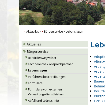
Aktuelles
»
Bürgerservice
»
Lebenslagen
Leb
Aktuelles
Bürgerservice
Adopti
Behördenwegweiser
Alters
Fachbereiche / Ansprechpartner
Arbeit
Lebenslagen
Arbeit
Arbeits
Verfahrensbeschreibungen
Bauen 
Formulare
Behin
Formulare von externen
Berufs
Verwaltungsdienstleistern
Bürger
Der Bu
Abfall und Grünschnitt