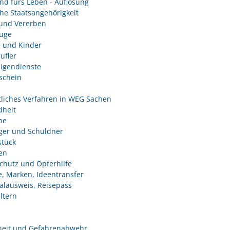
nd fürs Leben - Auflösung
he Staatsangehörigkeit
und Vererben
uge
e und Kinder
ufler
ligendienste
schein
tliches Verfahren in WEG Sachen
heit
be
ger und Schuldner
tück
en
chutz und Opferhilfe
e, Marken, Ideentransfer
alausweis, Reisepass
ltern
heit und Gefahrenabwehr