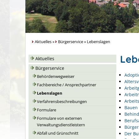
Aktuelles
»
Bürgerservice
»
Lebenslagen
Leb
Aktuelles
Bürgerservice
Adopti
Behördenwegweiser
Alters
Fachbereiche / Ansprechpartner
Arbeit
Lebenslagen
Arbeit
Arbeits
Verfahrensbeschreibungen
Bauen 
Formulare
Behin
Formulare von externen
Berufs
Verwaltungsdienstleistern
Bürger
Der Bu
Abfall und Grünschnitt