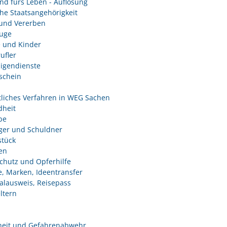
nd fürs Leben - Auflösung
he Staatsangehörigkeit
und Vererben
uge
e und Kinder
ufler
ligendienste
schein
tliches Verfahren in WEG Sachen
heit
be
ger und Schuldner
tück
en
chutz und Opferhilfe
e, Marken, Ideentransfer
alausweis, Reisepass
ltern
heit und Gefahrenabwehr