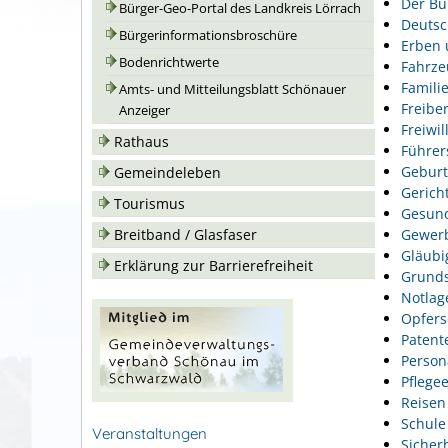
Der Bu
Bürger-Geo-Portal des Landkreis Lörrach
Deutsc
Bürgerinformationsbroschüre
Erben 
Bodenrichtwerte
Fahrze
Famili
Amts- und Mitteilungsblatt Schönauer
Freiber
Anzeiger
Freiwil
Rathaus
Führer
Geburt
Gemeindeleben
Gerich
Tourismus
Gesund
Gewer
Breitband / Glasfaser
Gläubi
Erklärung zur Barrierefreiheit
Grunds
Notlag
Opfers
Patent
Person
Pflegee
Reisen
Schule
Veranstaltungen
Sicher