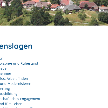
enslagen
on
vorsorge und Ruhestand
geber
nehmer
los, Arbeit finden
und Modernisieren
derung
ausbildung
schaftliches Engagement
nd fürs Leben