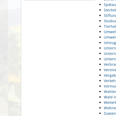
Spätau
Sterbef
Stiftu
Studi
Tierhal
Umwel
Umwelt
Umzug
Unter
Unter
Unter
Verbra
Verein
Vergab
Verkeh
Vormun
Wahlen
Wald i
Weiter
Wohne
Zuwan