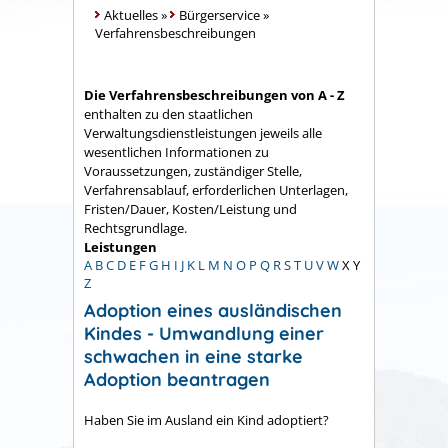
Aktuelles
»
Bürgerservice
»
Verfahrensbeschreibungen
Die Verfahrensbeschreibungen von A - Z
enthalten zu den staatlichen
Verwaltungsdienstleistungen jeweils alle
wesentlichen Informationen zu
Voraussetzungen, zuständiger Stelle,
Verfahrensablauf, erforderlichen Unterlagen,
Fristen/Dauer, Kosten/Leistung und
Rechtsgrundlage.
Leistungen
A
B
C
D
E
F
G
H
I
J
K
L
M
N
O
P
Q
R
S
T
U
V
W
X
Y
Z
Adoption eines ausländischen
Kindes - Umwandlung einer
schwachen in eine starke
Adoption beantragen
Haben Sie im Ausland ein Kind adoptiert?