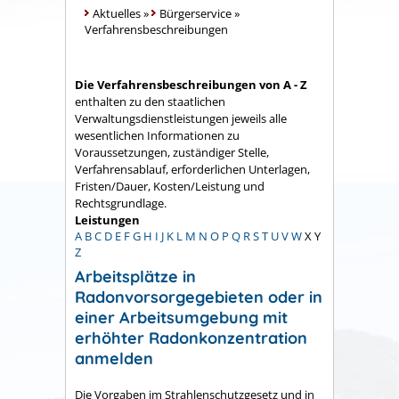
Aktuelles
»
Bürgerservice
»
Verfahrensbeschreibungen
Die Verfahrensbeschreibungen von A - Z
enthalten zu den staatlichen
Verwaltungsdienstleistungen jeweils alle
wesentlichen Informationen zu
Voraussetzungen, zuständiger Stelle,
Verfahrensablauf, erforderlichen Unterlagen,
Fristen/Dauer, Kosten/Leistung und
Rechtsgrundlage.
Leistungen
A
B
C
D
E
F
G
H
I
J
K
L
M
N
O
P
Q
R
S
T
U
V
W
X
Y
Z
Arbeitsplätze in
Radonvorsorgegebieten oder in
einer Arbeitsumgebung mit
erhöhter Radonkonzentration
anmelden
Die Vorgaben
im Strahlenschutzgesetz und in