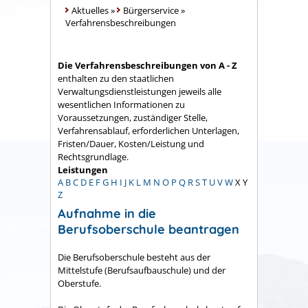
Aktuelles
»
Bürgerservice
»
Verfahrensbeschreibungen
Die Verfahrensbeschreibungen von A - Z
enthalten zu den staatlichen
Verwaltungsdienstleistungen jeweils alle
wesentlichen Informationen zu
Voraussetzungen, zuständiger Stelle,
Verfahrensablauf, erforderlichen Unterlagen,
Fristen/Dauer, Kosten/Leistung und
Rechtsgrundlage.
Leistungen
A
B
C
D
E
F
G
H
I
J
K
L
M
N
O
P
Q
R
S
T
U
V
W
X
Y
Z
Aufnahme in die
Berufsoberschule beantragen
Die Berufsoberschule besteht aus der
Mittelstufe (Berufsaufbauschule) und der
Oberstufe.