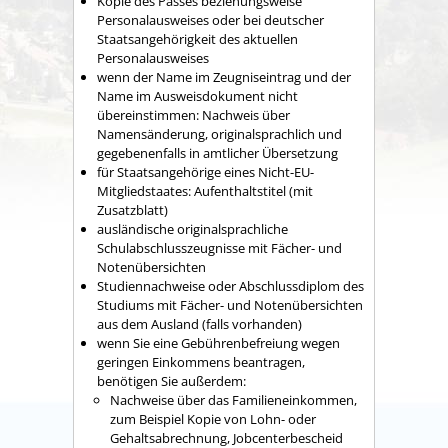
Kopie des Passes
beziehungsweise
Personalausweises
oder bei deutscher
Staatsangehörigkeit des aktuellen
Personalausweises
wenn der Name im Zeugniseintrag und der
Name im Ausweisdokument nicht
übereinstimmen: Nachweis über
Namensänderung, originalsprachlich und
gegebenenfalls in amtlicher Übersetzung
für Staatsangehörige eines Nicht-EU-
Mitgliedstaates: Aufenthaltstitel (mit
Zusatzblatt)
ausländische
originalsprachliche
Schulabschlusszeugnis
se
mit Fächer- und
Notenübersichten
Studiennachweise oder
Abschlussdiplom des
Studiums mit Fächer- und Notenübersichten
aus dem Ausland
(falls vorhanden)
wenn Sie eine Gebührenbefreiung wegen
geringen Einkommens beantragen,
benötigen Sie außerdem:
Nachweise über das Familieneinkommen,
zum Beispiel Kopie von Lohn- oder
Gehaltsabrechnung, Jobcenterbescheid