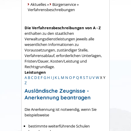
Aktuelles
»
Bürgerservice
»
Verfahrensbeschreibungen
Die Verfahrensbeschreibungen von A - Z
enthalten zu den staatlichen
Verwaltungsdienstleistungen jeweils alle
wesentlichen Informationen zu
Voraussetzungen, zuständiger Stelle,
Verfahrensablauf, erforderlichen Unterlagen,
Fristen/Dauer, Kosten/Leistung und
Rechtsgrundlage.
Leistungen
A
B
C
D
E
F
G
H
I
J
K
L
M
N
O
P
Q
R
S
T
U
V
W
X
Y
Z
Ausländische Zeugnisse -
Anerkennung beantragen
Die Anerkennung ist notwendig, wenn Sie
beispielsweise
bestimmte weiterführende Schulen