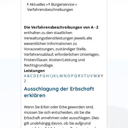
Aktuelles
»
Bürgerservice
»
Verfahrensbeschreibungen
Die Verfahrensbeschreibungen von A - Z
enthalten zu den staatlichen
Verwaltungsdienstleistungen jeweils alle
wesentlichen Informationen zu
Voraussetzungen, zuständiger Stelle,
Verfahrensablauf, erforderlichen Unterlagen,
Fristen/Dauer, Kosten/Leistung und
Rechtsgrundlage.
Leistungen
A
B
C
D
E
F
G
H
I
J
K
L
M
N
O
P
Q
R
S
T
U
V
W
X
Y
Z
Ausschlagung der Erbschaft
erklären
Wenn Sie Erbin oder Erbe geworden sind,
müssen Sie sich entscheiden, ob Sie die
Erbschaft annehmen oder ausschlagen. Dies
gilt unabhängig davon, ob Sie aufgrund