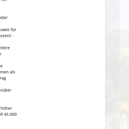
oder
sowie für
ozent -
itere
n
re
enen als
trag
arüber
s höher
UR 45.000