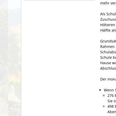
mehr ver
Als Schül
Zuschuss
Höheren 
Hälfte al
Grundsät
Rahmen e
Schulabs
Schule b
Hause wo
Abschlus
Der mona
Wenn S
276 
Sie 
498 
Aben