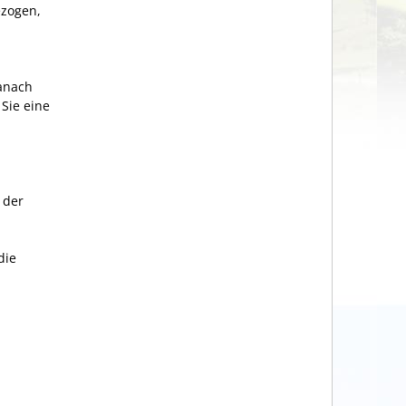
ezogen,
danach
Sie eine
 der
die