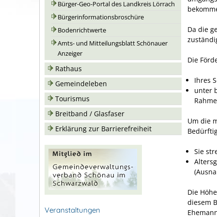
Bürger-Geo-Portal des Landkreis Lörrach
bekomme
Bürgerinformationsbroschüre
Da die ge
Bodenrichtwerte
zuständi
Amts- und Mitteilungsblatt Schönauer
Anzeiger
Die Förd
Rathaus
Ihres 
Gemeindeleben
unter 
Tourismus
Rahmen
Breitband / Glasfaser
Um die m
Erklärung zur Barrierefreiheit
Bedürfti
Sie str
Alters
(Ausna
Die Höhe
diesem B
Veranstaltungen
Ehemann 