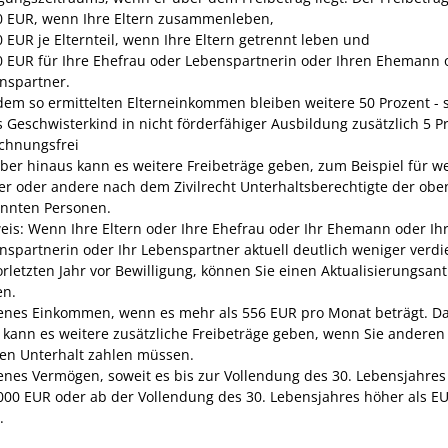
0 EUR, wenn Ihre Eltern zusammenleben,
0 EUR je Elternteil, wenn Ihre Eltern getrennt leben und
0 EUR für Ihre Ehefrau oder Lebenspartnerin oder Ihren Ehemann 
nspartner.
dem so ermittelten Elterneinkommen bleiben weitere 50 Prozent - 
s Geschwisterkind in nicht förderfähiger Ausbildung zusätzlich 5 Pr
chnungsfrei
ber hinaus kann es weitere Freibeträge geben, zum Beispiel für we
er oder andere nach dem Zivilrecht Unterhaltsberechtigte der obe
nnten Personen.
eis: Wenn Ihre Eltern oder Ihre Ehefrau oder Ihr Ehemann oder Ih
nspartnerin oder Ihr Lebenspartner aktuell deutlich weniger verdi
orletzten Jahr vor Bewilligung, können Sie einen Aktualisierungsan
en.
genes Einkommen, wenn es mehr als 556 EUR pro Monat beträgt. D
 kann es weitere zusätzliche Freibeträge geben, wenn Sie anderen
en Unterhalt zahlen müssen.
genes Vermögen, soweit es bis zur Vollendung des 30. Lebensjahre
.000 EUR oder ab der Vollendung des 30. Lebensjahres höher als E
.