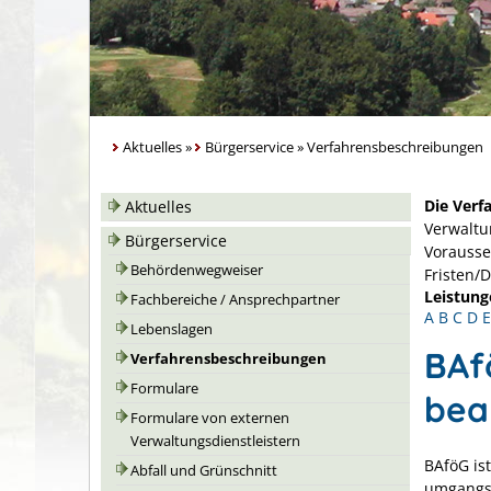
Aktuelles
»
Bürgerservice
»
Verfahrensbeschreibungen
Die Verf
Aktuelles
Verwaltu
Bürgerservice
Vorausse
Behördenwegweiser
Fristen/
Leistung
Fachbereiche / Ansprechpartner
A
B
C
D
E
Lebenslagen
BAf
Verfahrensbeschreibungen
Formulare
bea
Formulare von externen
Verwaltungsdienstleistern
BAföG is
Abfall und Grünschnitt
umgangss