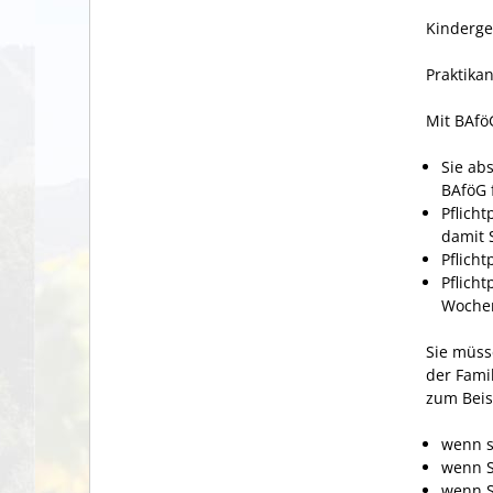
Kindergel
Praktika
Mit BAfö
Sie ab
BAföG f
Pflich
damit 
Pflich
Pflich
Woche
Sie müss
der Famil
zum Beis
wenn s
wenn S
wenn S