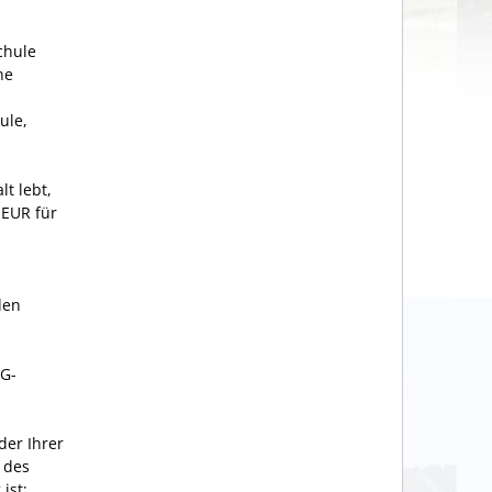
chule
ne
ule,
t lebt,
 EUR für
den
öG-
der Ihrer
 des
ist: