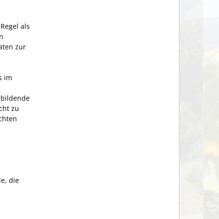
 Regel als
n
aten zur
s im
nbildende
cht zu
chten
e, die