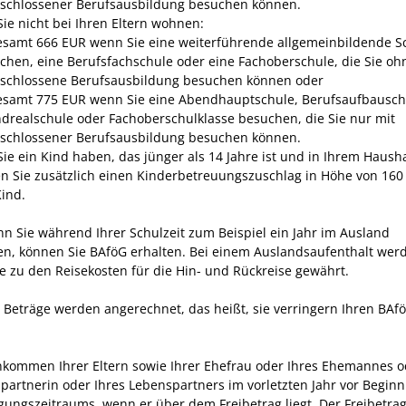
schlossener Berufsausbildung besuchen können.
ie nicht bei Ihren Eltern wohnen:
esamt 666 EUR wenn Sie eine weiterführende allgemeinbildende S
chen, eine Berufsfachschule oder eine Fachoberschule, die Sie oh
schlossene Berufsausbildung besuchen können oder
esamt 775 EUR wenn Sie eine Abendhauptschule, Berufsaufbausch
drealschule oder Fachoberschulklasse besuchen, die Sie nur mit
schlossener Berufsausbildung besuchen können.
ie ein Kind haben, das jünger als 14 Jahre ist und in Ihrem Haushal
en Sie zusätzlich einen Kinderbetreuungszuschlag in Höhe von 160
Kind.
n Sie während Ihrer Schulzeit zum Beispiel ein Jahr im Ausland
en, können Sie BAföG erhalten. Bei einem Auslandsaufenthalt wer
e zu den Reisekosten für die Hin- und Rückreise gewährt.
 Beträge werden angerechnet, das heißt, sie verringern Ihren BAf
nkommen Ihrer Eltern sowie Ihrer Ehefrau oder Ihres Ehemannes o
partnerin oder Ihres Lebenspartners im vorletzten Jahr vor Beginn
igungszeitraums, wenn er über dem Freibetrag liegt. Der Freibetrag 