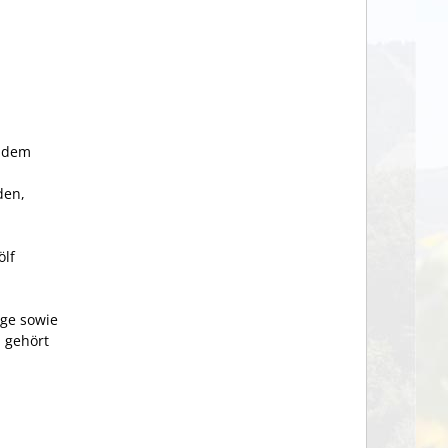
h dem
den,
ölf
age sowie
u gehört