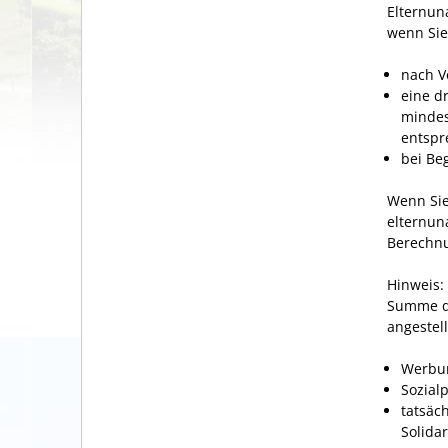
Elternun
wenn Sie
nach V
eine d
mindes
entspr
bei Be
Wenn Sie
elternun
Berechnu
Hinweis:
Summe de
angestel
Werbun
Sozial
tatsäc
Solidar