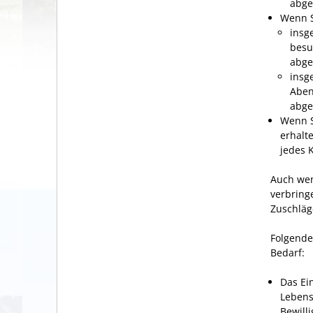
abge
Wenn S
insg
besu
abge
insg
Aben
abge
Wenn S
erhalt
jedes 
Auch wen
verbring
Zuschläg
Folgende
Bedarf:
Das Ei
Lebens
Bewill