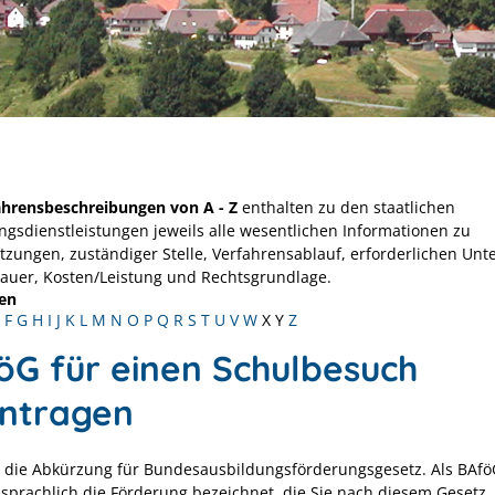
ahrensbeschreibungen von A - Z
enthalten zu den staatlichen
ngsdienstleistungen jeweils alle wesentlichen Informationen zu
tzungen, zuständiger Stelle, Verfahrensablauf, erforderlichen Unt
Dauer, Kosten/Leistung und Rechtsgrundlage.
en
F
G
H
I
J
K
L
M
N
O
P
Q
R
S
T
U
V
W
X
Y
Z
öG für einen Schulbesuch
ntragen
t die Abkürzung für Bundesausbildungsförderungsgesetz. Als BAfö
prachlich die Förderung bezeichnet, die Sie nach diesem Gesetz