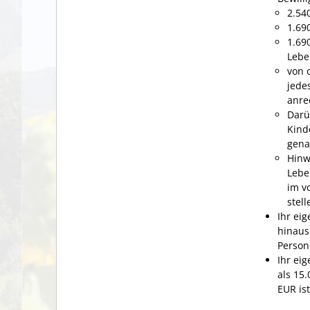
2.54
1.69
1.69
Lebe
von 
jede
anre
Darü
Kind
gena
Hinw
Lebe
im v
stell
Ihr ei
hinaus
Person
Ihr ei
als 15
EUR ist