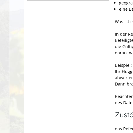
geogra
eine B
Was ist 
In der Re
Beteilig
die Gülti
daran, 
Beispiel:
Ihr Flug
abwerfen
Dann bra
Beachten
des Date
Zustä
das Refe