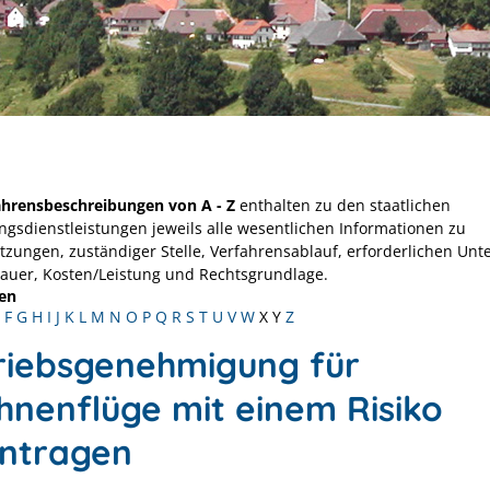
ahrensbeschreibungen von A - Z
enthalten zu den staatlichen
ngsdienstleistungen jeweils alle wesentlichen Informationen zu
tzungen, zuständiger Stelle, Verfahrensablauf, erforderlichen Unt
Dauer, Kosten/Leistung und Rechtsgrundlage.
en
F
G
H
I
J
K
L
M
N
O
P
Q
R
S
T
U
V
W
X
Y
Z
riebsgenehmigung für
hnenflüge mit einem Risiko
ntragen