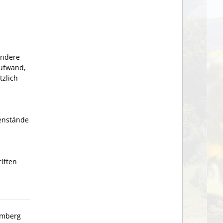
 andere
aufwand,
tzlich
genstände
iften
emberg