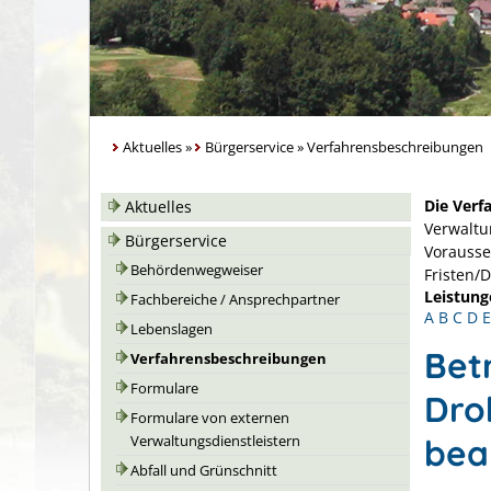
Aktuelles
»
Bürgerservice
»
Verfahrensbeschreibungen
Die Verf
Aktuelles
Verwaltu
Bürgerservice
Vorausse
Behördenwegweiser
Fristen/
Leistung
Fachbereiche / Ansprechpartner
A
B
C
D
E
Lebenslagen
Bet
Verfahrensbeschreibungen
Formulare
Dro
Formulare von externen
bea
Verwaltungsdienstleistern
Abfall und Grünschnitt