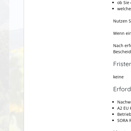
ob Sie
welche
Nutzen Si
Wenn ein
Nach erfo
Bescheid
Friste
keine
Erford
Nachwe
A2 EU
Betrie
SORA R