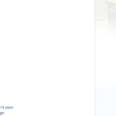
019 über
uge