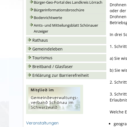
Bürger-Geo-Portal des Landkreis Lörrach
Drohnen 
Bürgerinformationsbroschüre
oder der 
Drohnen 
Bodenrichtwerte
Betriebs
Amts- und Mitteilungsblatt Schönauer
Anzeiger
In drei S
Rathaus
1. Schritt
Gemeindeleben
Tourismus
a) Sie w
Breitband / Glasfaser
b) Sie w
Erklärung zur Barrierefreiheit
2. Schrit
3. Schri
Erlaubni
Welche E
Veranstaltungen
geogra