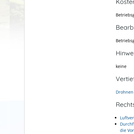
Koste
Betriebs
Bearb
Betriebs
Hinwe
keine
Verti
Drohnen
Recht
Luftve
Durchf
die Vo