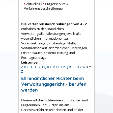
Aktuelles
»
Bürgerservice
»
Verfahrensbeschreibungen
Die Verfahrensbeschreibungen von A - Z
enthalten zu den staatlichen
Verwaltungsdienstleistungen jeweils alle
wesentlichen Informationen zu
Voraussetzungen, zuständiger Stelle,
Verfahrensablauf, erforderlichen Unterlagen,
Fristen/Dauer, Kosten/Leistung und
Rechtsgrundlage.
Leistungen
A
B
C
D
E
F
G
H
I
J
K
L
M
N
O
P
Q
R
S
T
U
V
W
X
Y
Z
Ehrenamtlicher Richter beim
Verwaltungsgericht - berufen
werden
Ehrenamtliche Richterinnen und Richter sind
Bürgerinnen und Bürger, die am
Gerichtsverfahren teilnehmen und an der