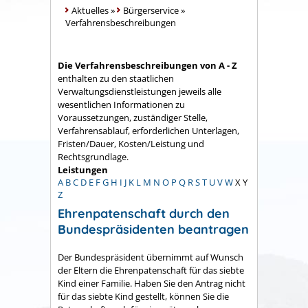
Aktuelles
»
Bürgerservice
»
Verfahrensbeschreibungen
Die Verfahrensbeschreibungen von A - Z
enthalten zu den staatlichen
Verwaltungsdienstleistungen jeweils alle
wesentlichen Informationen zu
Voraussetzungen, zuständiger Stelle,
Verfahrensablauf, erforderlichen Unterlagen,
Fristen/Dauer, Kosten/Leistung und
Rechtsgrundlage.
Leistungen
A
B
C
D
E
F
G
H
I
J
K
L
M
N
O
P
Q
R
S
T
U
V
W
X
Y
Z
Ehrenpatenschaft durch den
Bundespräsidenten beantragen
Der Bundespräsident übernimmt auf Wunsch
der Eltern die Ehrenpatenschaft für das siebte
Kind einer Familie.
Haben Sie den Antrag nicht
für das siebte Kind gestellt, können Sie die