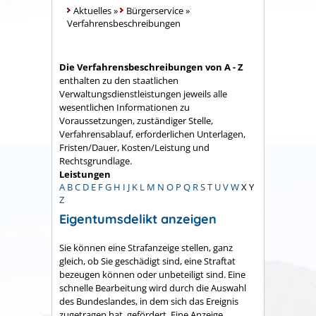
Aktuelles
»
Bürgerservice
»
Verfahrensbeschreibungen
Die Verfahrensbeschreibungen von A - Z
enthalten zu den staatlichen
Verwaltungsdienstleistungen jeweils alle
wesentlichen Informationen zu
Voraussetzungen, zuständiger Stelle,
Verfahrensablauf, erforderlichen Unterlagen,
Fristen/Dauer, Kosten/Leistung und
Rechtsgrundlage.
Leistungen
A
B
C
D
E
F
G
H
I
J
K
L
M
N
O
P
Q
R
S
T
U
V
W
X
Y
Z
Eigentumsdelikt anzeigen
Sie können eine Strafanzeige stellen, ganz
gleich, ob Sie geschädigt sind, eine Straftat
bezeugen können oder unbeteiligt sind. Eine
schnelle Bearbeitung wird durch die Auswahl
des Bundeslandes, in dem sich das Ereignis
zugetragen hat, gefördert. Eine Anzeige