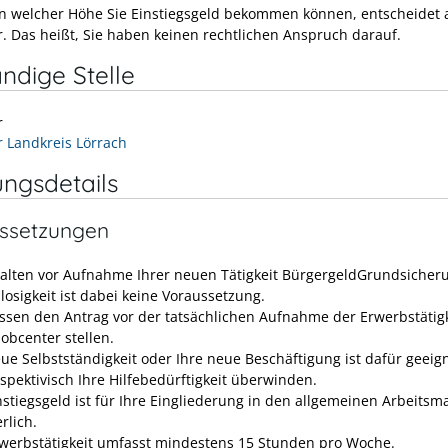
n welcher Höhe Sie Einstiegsgeld bekommen können, entscheidet al
r. Das heißt, Sie haben keinen rechtlichen Anspruch darauf.
ndige Stelle
r
r Landkreis Lörrach
ungsdetails
ssetzungen
halten vor Aufnahme Ihrer neuen Tätigkeit
Bürgergeld
Grundsicher
losigkeit ist dabei keine Voraussetzung.
ssen den Antrag vor der tatsächlichen Aufnahme der Erwerbstätigk
obcenter stellen.
eue Selbstständigkeit oder Ihre neue Beschäftigung ist dafür geeig
rspektivisch Ihre Hilfebedürftigkeit überwinden.
nstiegsgeld ist für Ihre Eingliederung in den allgemeinen Arbeitsm
rlich.
rwerbstätigkeit umfasst mindestens 15 Stunden pro Woche.