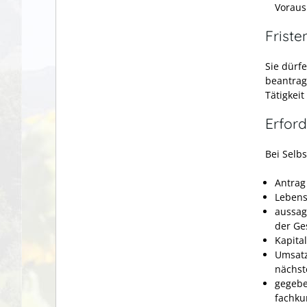
Voraus
Friste
Sie dürf
beantrag
Tätigkeit
Erford
Bei Selb
Antrag
Lebens
aussag
der Ge
Kapita
Umsatz
nächst
gegebe
fachku