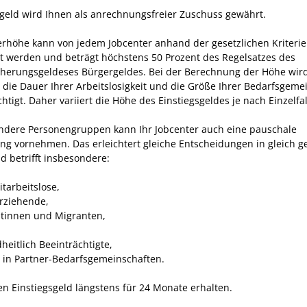
sgeld wird Ihnen als anrechnungsfreier Zuschuss gewährt.
erhöhe kann von jedem Jobcenter anhand der gesetzlichen Kriteri
gt werden und beträgt höchstens 50 Prozent des Regelsatzes d
es
cherungsgeldes
es Bürger
geldes
. Bei der Berechnung der Höhe wir
die Dauer Ihrer Arbeitslosigkeit und die Größe Ihrer Bedarfsgeme
htigt. Daher variiert die Höhe des Einstiegsgeldes je nach Einzelfal
ndere Personengruppen kann Ihr Jobcenter auch eine pauschale
g vornehmen. Das erleichtert gleiche Entscheidungen in gleich g
d betrifft insbesondere:
tarbeitslose,
erziehende,
tinnen und Migranten,
heitlich Beeinträchtigte,
 in Partner-Bedarfsgemeinschaften.
en Einstiegsgeld längstens für 24 Monate erhalten.