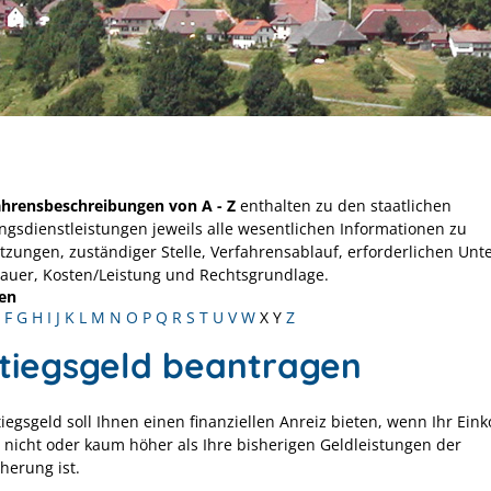
ahrensbeschreibungen von A - Z
enthalten zu den staatlichen
ngsdienstleistungen jeweils alle wesentlichen Informationen zu
tzungen, zuständiger Stelle, Verfahrensablauf, erforderlichen Unt
Dauer, Kosten/Leistung und Rechtsgrundlage.
en
F
G
H
I
J
K
L
M
N
O
P
Q
R
S
T
U
V
W
X
Y
Z
stiegsgeld beantragen
tiegsgeld soll Ihnen einen finanziellen Anreiz bieten, wenn Ihr Ei
 nicht oder kaum höher als Ihre bisherigen Geldleistungen der
herung ist.