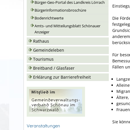
Bürger-Geo-Portal des Landkreis Lörrach
Einstieg
Bürgerinformationsbroschüre
Die Förd
Bodenrichtwerte
festgele
Amts- und Mitteilungsblatt Schönauer
Grundsi
Anzeiger
anderem 
Rathaus
berücksic
Gemeindeleben
Für beso
Tourismus
Bemessun
Fällen un
Breitband / Glasfaser
Erklärung zur Barrierefreiheit
Langzei
Allein
Migran
Ältere,
gesund
Frauen
Sie könn
Veranstaltungen