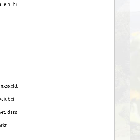
lein Ihr
ungsgeld
.
eit bei
net, dass
arkt