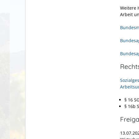
Weitere 
Arbeit u
Bundesmi
Bundesag
Bundesag
Recht
Sozialge
Arbeitsu
§ 16
SG
§ 16b
Freig
13.07.20