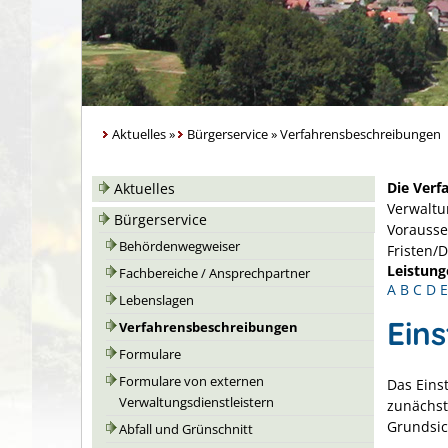
Aktuelles
»
Bürgerservice
»
Verfahrensbeschreibungen
Die Verf
Aktuelles
Verwaltu
Bürgerservice
Vorausse
Behördenwegweiser
Fristen/
Leistung
Fachbereiche / Ansprechpartner
A
B
C
D
E
Lebenslagen
Ein
Verfahrensbeschreibungen
Formulare
Formulare von externen
Das Eins
Verwaltungsdienstleistern
zunächst
Grundsic
Abfall und Grünschnitt