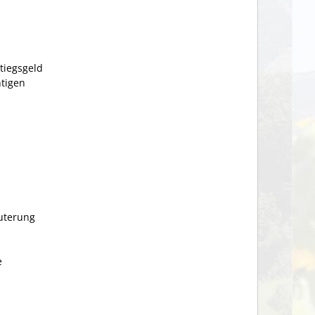
tiegsgeld
htigen
uterung
e