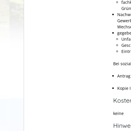
fach
Grün
Nachwe
Gewerb
Wechse
gegebe
Unfa
Gesc
Eint
Bei sozia
Antrag
Kopie 
Koste
keine
Hinwe