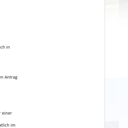
äch in
en Antrag
r einer
tlich im