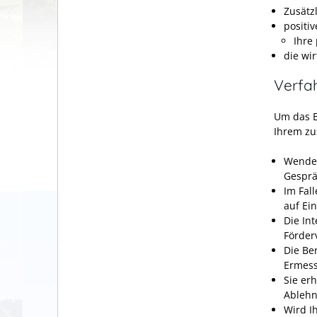
Zusätz
positi
Ihre
die wir
Verfa
Um das E
Ihrem zu
Wenden
Gesprä
Im Fal
auf Ein
Die In
Förder
Die Ber
Ermess
Sie er
Ablehn
Wird I