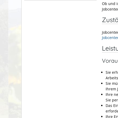
Ob und i
Jobcente
Zustä
Jobcente
Jobcente
Leist
Vorau
Sie er
Arbeits
Sie mü
Ihrem J
Ihre n
Sie pe
Das Ei
erforde
Ihre E