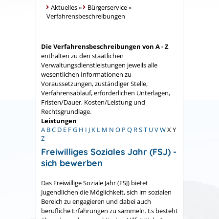
Aktuelles
»
Bürgerservice
»
Verfahrensbeschreibungen
Die Verfahrensbeschreibungen von A - Z
enthalten zu den staatlichen
Verwaltungsdienstleistungen jeweils alle
wesentlichen Informationen zu
Voraussetzungen, zuständiger Stelle,
Verfahrensablauf, erforderlichen Unterlagen,
Fristen/Dauer, Kosten/Leistung und
Rechtsgrundlage.
Leistungen
A
B
C
D
E
F
G
H
I
J
K
L
M
N
O
P
Q
R
S
T
U
V
W
X
Y
Z
Freiwilliges Soziales Jahr (FSJ) -
sich bewerben
Das Freiwillige Soziale Jahr (FSJ) bietet
Jugendlichen die Möglichkeit, sich im sozialen
Bereich zu engagieren und dabei auch
berufliche Erfahrungen zu sammeln.
Es besteht