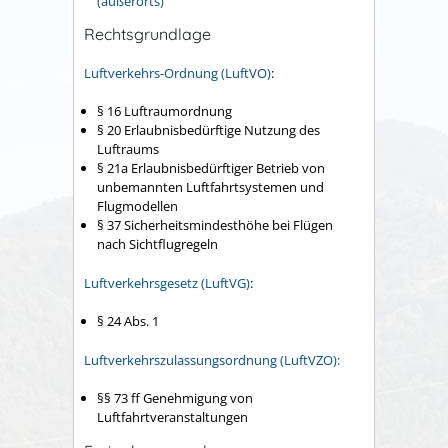
(außerorts)
"
Rechtsgrundlage
Luftverkehrs-Ordnung (LuftVO)
:
§ 16
Luftraumordnung
§ 20 Erlaubnisbedürftige Nutzung des
Luftraums
§ 21a Erlaubnisbedürftiger Betrieb von
unbemannten Luftfahrtsystemen und
Flugmodellen
§ 37 Sicherheitsmindesthöhe bei Flügen
nach Sichtflugregeln
Luftverkehrsgesetz (LuftVG)
:
§ 24 Abs. 1
Luftverkehrszulassungsordnung (LuftVZO):
§§ 73 ff
Genehmigung von
Luftfahrtveranstaltungen