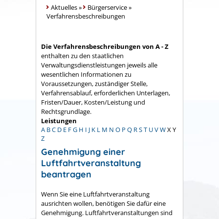
Aktuelles
»
Bürgerservice
»
Verfahrensbeschreibungen
Die Verfahrensbeschreibungen von A - Z
enthalten zu den staatlichen
Verwaltungsdienstleistungen jeweils alle
wesentlichen Informationen zu
Voraussetzungen, zuständiger Stelle,
Verfahrensablauf, erforderlichen Unterlagen,
Fristen/Dauer, Kosten/Leistung und
Rechtsgrundlage.
Leistungen
A
B
C
D
E
F
G
H
I
J
K
L
M
N
O
P
Q
R
S
T
U
V
W
X
Y
Z
Genehmigung einer
Luftfahrtveranstaltung
beantragen
Wenn Sie eine Luftfahrtveranstaltung
ausrichten wollen, benötigen Sie dafür eine
Genehmigung. Luftfahrtveranstaltungen sind