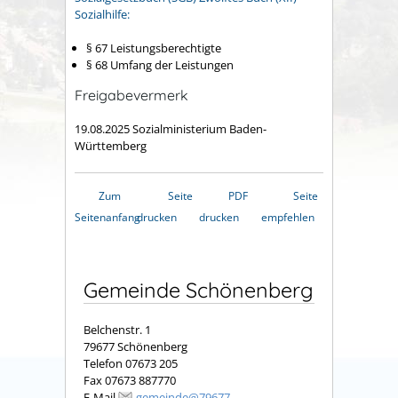
Sozialhilfe:
§ 67 Leistungsberechtigte
§ 68 Umfang der Leistungen
Freigabevermerk
19.08.2025 Sozialministerium Baden-
Württemberg
Zum
Seite
PDF
Seite
Seitenanfang
drucken
drucken
empfehlen
Gemeinde Schönenberg
Belchenstr. 1
79677 Schönenberg
Telefon 07673 205
Fax 07673 887770
E-Mail
gemeinde@79677-