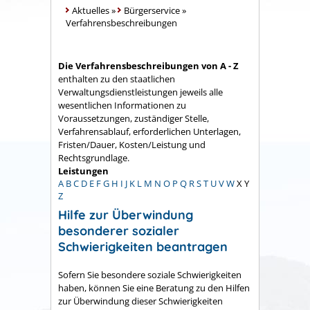
Aktuelles
»
Bürgerservice
»
Verfahrensbeschreibungen
Die Verfahrensbeschreibungen von A - Z
enthalten zu den staatlichen
Verwaltungsdienstleistungen jeweils alle
wesentlichen Informationen zu
Voraussetzungen, zuständiger Stelle,
Verfahrensablauf, erforderlichen Unterlagen,
Fristen/Dauer, Kosten/Leistung und
Rechtsgrundlage.
Leistungen
A
B
C
D
E
F
G
H
I
J
K
L
M
N
O
P
Q
R
S
T
U
V
W
X
Y
Z
Hilfe zur Überwindung
besonderer sozialer
Schwierigkeiten beantragen
Sofern Sie besondere soziale Schwierigkeiten
haben, können Sie eine Beratung zu den Hilfen
zur Überwindung dieser Schwierigkeiten