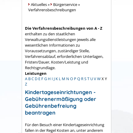
Aktuelles
»
Bürgerservice
»
Verfahrensbeschreibungen
Die Verfahrensbeschreibungen von A - Z
enthalten zu den staatlichen
Verwaltungsdienstleistungen jeweils alle
wesentlichen Informationen zu
Voraussetzungen, zuständiger Stelle,
Verfahrensablauf, erforderlichen Unterlagen,
Fristen/Dauer, Kosten/Leistung und
Rechtsgrundlage.
Leistungen
A
B
C
D
E
F
G
H
I
J
K
L
M
N
O
P
Q
R
S
T
U
V
W
X
Y
Z
Kindertageseinrichtungen -
Gebührenermäßigung oder
Gebührenbefreiung
beantragen
Für den Besuch einer Kindertageseinrichtung
fallen in der Regel Kosten an, unter anderem