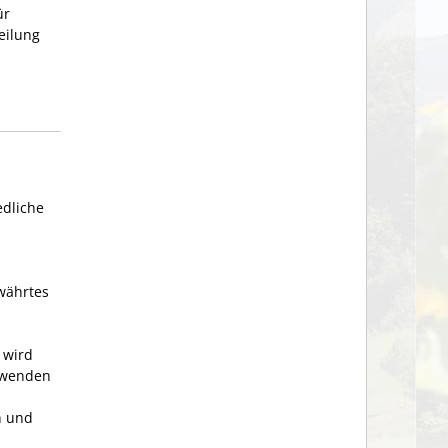
ür
eilung
edliche
währtes
 wird
anwenden
n und