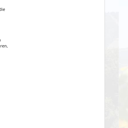
die
n
ären,