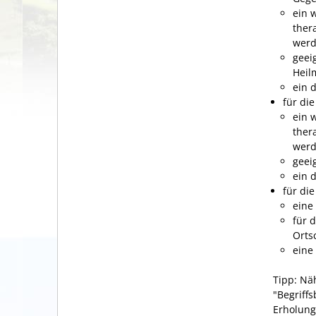
ein 
ther
wer
geei
Heilm
ein 
für di
ein 
ther
wer
geei
ein 
für di
eine
für 
Orts
eine
Tipp:
Näh
"
Begriff
Erholung