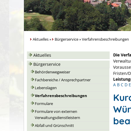
Aktuelles
»
Bürgerservice
»
Verfahrensbeschreibungen
Die Verf
Aktuelles
Verwaltu
Bürgerservice
Vorausse
Behördenwegweiser
Fristen/
Leistung
Fachbereiche / Ansprechpartner
A
B
C
D
E
Lebenslagen
Kur
Verfahrensbeschreibungen
Formulare
Wür
Formulare von externen
bea
Verwaltungsdienstleistern
Abfall und Grünschnitt