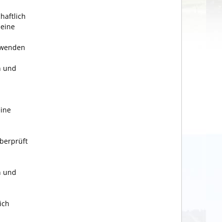
haftlich
 eine
anwenden
n und
eine
berprüft
n und
ich