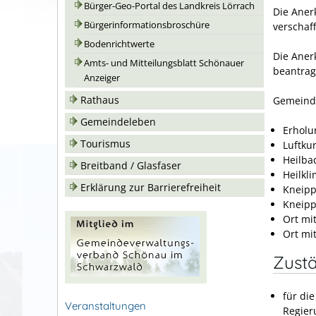
Bürger-Geo-Portal des Landkreis Lörrach
Die Aner
Bürgerinformationsbroschüre
verschaf
Bodenrichtwerte
Die Aner
Amts- und Mitteilungsblatt Schönauer
beantrag
Anzeiger
Rathaus
Gemeinde
Gemeindeleben
Erholu
Tourismus
Luftkur
Heilba
Breitband / Glasfaser
Heilkl
Erklärung zur Barrierefreiheit
Kneipp
Kneipp
Ort mi
Ort mit
Zustä
für di
Veranstaltungen
Regier