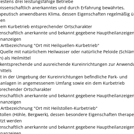
estens drei leistungsfähige Betriebe
wissenschaftlich anerkanntes und durch Erfahrung bewährtes,
apeutisch
anwendbares Klima, dessen Eigenschaften regelmäßig ü
den
dem Kurbetrieb entsprechender Ortscharakter
enschaftlich anerkannte und bekannt gegebene Hauptheilanzeige
nanzeigen
e Artbezeichnung "Ort mit Heilquellen-Kurbetrieb
"
 Quelle mit natürlichem Heilwasser oder natürliche Peloide (Schl
) als Heilmittel
kentsprechende und ausreichende Kureinrichtungen zur Anwend
ittels
kt in der Umgebung der Kureinrichtungen befindliche Park- und
anlagen in angemessenem Umfang sowie ein dem Kurbetrieb
prechender Ortscharakter
enschaftlich anerkannte und bekannt gegebene Hauptheilanzeige
nanzeigen
e Artbezeichnung "Ort mit Heilstollen-Kurbetrieb"
Stollen (Höhle, Bergwe
rk), dessen besondere Eigenschaften therape
tzt werden
enschaftlich anerkannte und bekannt gegebene Hauptheilanzeige
nanzeigen