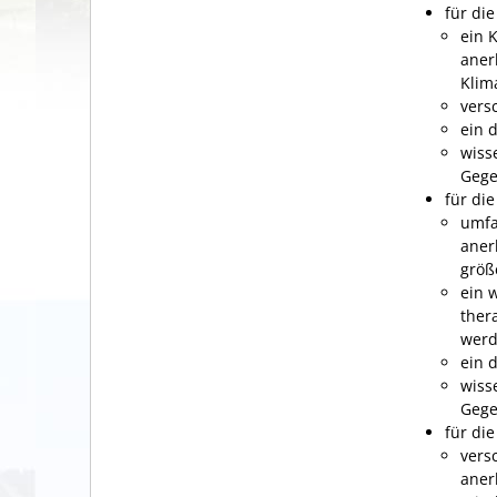
für di
ein 
aner
Klim
vers
ein 
wiss
Gege
für di
umfa
aner
größ
ein 
ther
wer
ein 
wiss
Gege
für di
vers
aner