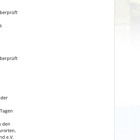
berprüft
s
berprüft
nder
 Tagen
n den
urorten,
nd e.V.