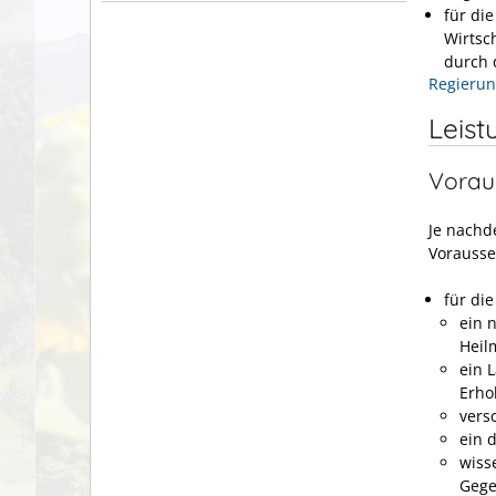
für di
Wirtsc
durch 
Regierun
Leist
Vorau
Je nachd
Vorausse
für di
ein 
Heil
ein 
Erho
vers
ein 
wiss
Gege