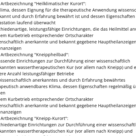
e Artbezeichnung "Heilklima
tischer Kurort":
Klima, dessen Eignung für die therapeutische Anwendung wissensc
kannt und durch Erfahrung bewährt ist und dessen Eigenschaften
astation laufend überwacht
chiedenartige, leistungsfähige Einrichtungen,
die das He
ilmittel 
dem Kurbetrieb entsprechender Ortscharakter
enschaftlich anerkannte und bekannt gegebene Hauptheilanzeige
nanzeigen
e Artbezeichnung "Kneippheilbad":
ssende Einrichtungen zur Durchführung einer wissenschaftlich
kannten wassertherapeutischen Kur (vor allem nach Kneipp) und 
ere Anzahl leistungsfähiger Betriebe
wissenschaftlich anerkanntes und durch Erfahrung bewährtes
apeutisch an
wendbares Klima, dessen Eigenschaften regelmäßig ü
den
dem Kurbetrieb entsprechender Ortscharakter
enschaftlich anerkannte und bekannt gegebene Hauptheilanzeige
nanzeigen
e Artbezeichnung "Kneipp-Kurort":
chiedenartige Einrichtungen zur Durchführung einer wissenschaftl
kannten wassertherapeutischen Kur (vor allem nach Kneipp) und