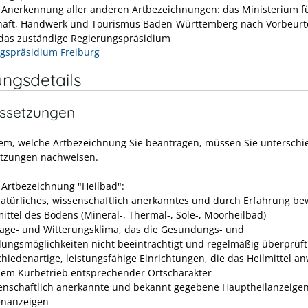
e Anerkennung aller anderen Artbezeichnungen: das Ministerium f
haft, Handwerk und Tourismus Baden-Württemberg nach Vorbeurt
das zuständige Regierungspräsidium
gspräsidium Freiburg
ungsdetails
ssetzungen
em, welche Artbezeichnung Sie beantragen, müssen Sie unterschi
tzungen nachweisen.
e Artbezeichnung "Heilbad":
natürliches, wissenschaftlich anerkanntes und durch Erfahrung be
mittel des Bodens (Mineral-, Thermal-, Sole-, Moorheilbad)
Lage- und Witterungsklima, das die Gesundungs- und
lungsmöglichkeiten nicht beeinträchtigt und regelmäßig übe
rprüft
chiedenartige, leistungsfähige Einrichtungen, die das Heilmittel 
dem Kurbetrieb entsprechender Ortscharakter
enschaftlich anerkannte und bekannt gegebene Hauptheilanzeige
nanzeigen