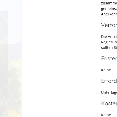
zusammen
gemeinsa
Anerken
Verfa
Die Antr
Regierun
sollten 
Friste
Keine
Erford
Unterlag
Koste
Keine