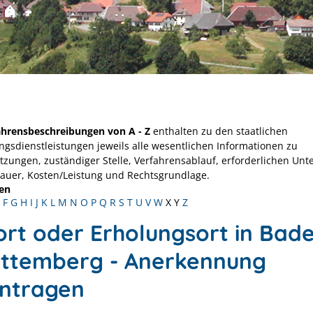
ahrensbeschreibungen von A - Z
enthalten zu den staatlichen
ngsdienstleistungen jeweils alle wesentlichen Informationen zu
tzungen, zuständiger Stelle, Verfahrensablauf, erforderlichen Unt
Dauer, Kosten/Leistung und Rechtsgrundlage.
en
F
G
H
I
J
K
L
M
N
O
P
Q
R
S
T
U
V
W
X
Y
Z
ort oder Erholungsort in Bad
ttemberg - Anerkennung
ntragen