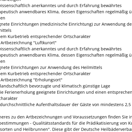
wissenschaftlich anerkanntes und durch Erfahrung bewährtes
apeutisch anwendbares Klima, dessen Eig
enschaften regelmäßig ü
den
gnete Einrichtungen (medizinische Einrichtung) zur Anwendung de
ittels
dem Kurbetrieb entsprechender Ortscharakter
e Artbezeichnung "Luftkurort"
wissenschaftlich anerkanntes und durch Erfahrung
bewährtes
apeutisch anwendbares Klima, dessen Eigenschaften regelmäßig ü
den
gnete Einrichtungen zur Anwendung des Heilmittels
dem Kurbetrieb entsprechender Ortscharakter
e Artbezeichnung "Erholungsort"
 landschaftlich bev
orzugte und klimatisch günstige Lage
die Ferienerholung geeignete Einrichtungen und einen entspreche
charakter
 durchschnittliche Aufenthaltsdauer der Gäste von mindestens 2,5
eres zu den Artbezeichnungen und Voraussetzungen finden Sie i
sbestimmungen - Qualitätsstandards für die Prädikatisierung von K
sorten und Heilbrunnen
". Diese gibt der Deutsche H
eilbäderverba