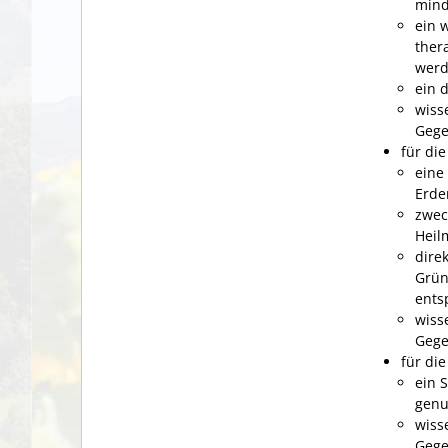
mind
ein 
ther
wer
ein 
wiss
Gege
für di
eine
Erden
zwec
Heilm
dire
Grün
ents
wiss
Gege
für di
ein 
genu
wiss
Gege