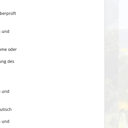
berprüft
n und
ämme oder
ung des
n und
utisch
n und