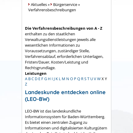
Aktuelles
»
Bürgerservice
»
Verfahrensbeschreibungen
Die Verfahrensbeschreibungen von A - Z
enthalten zu den staatlichen
Verwaltungsdienstleistungen jeweils alle
wesentlichen Informationen zu
Voraussetzungen, zuständiger Stelle,
Verfahrensablauf, erforderlichen Unterlagen,
Fristen/Dauer, Kosten/Leistung und
Rechtsgrundlage.
Leistungen
A
B
C
D
E
F
G
H
I
J
K
L
M
N
O
P
Q
R
S
T
U
V
W
X
Y
Z
Landeskunde entdecken online
(LEO-BW)
LEO-BW ist das landeskundliche
Informationssystem für Baden-Württemberg.
Es bietet einen zentralen Zugang zu
Informationen und digitalisierten Kulturgütern