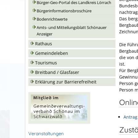
Bürger-Geo-Portal des Landkreis Lörrach
Bundesbe
Bürgerinformationsbroschüre
nachtrag
Das berg
Bodenrichtwerte
Bergbaub
Amts- und Mitteilungsblatt Schönauer
Zeichnun
Anzeiger
Rathaus
Die Führ
Bergbaub
Gemeindeleben
die von 
Tourismus
ist.
Für Berg
Breitband / Glasfaser
Gewinnun
Erklärung zur Barrierefreiheit
Person g
Person m
Onli
Antrag
Zustä
Veranstaltungen