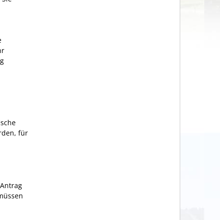
e
hr
ig
ische
rden, für
 Antrag
 müssen