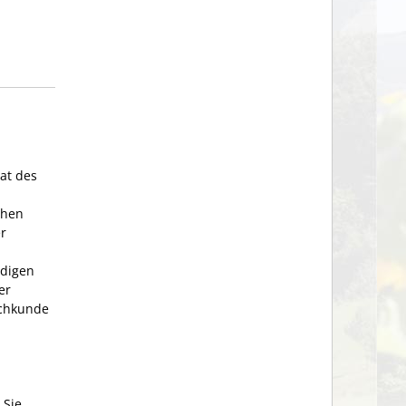
at des
chen
r
ndigen
er
achkunde
 Sie