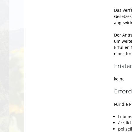
Das Verf
Gesetzes
abgewick
Der Antr
um weite
Erfüllen
eines for
Friste
keine
Erford
Für die P
Lebens
ärztli
polize