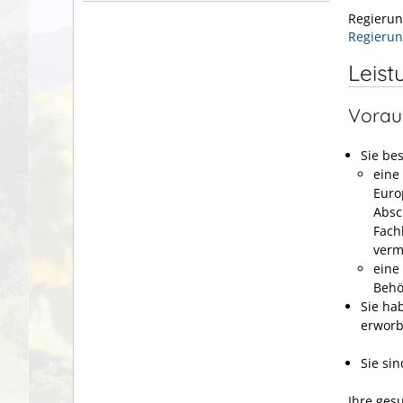
Regierun
Regierun
Leist
Vorau
Sie be
eine
Euro
Absc
Fach
verm
eine
Behö
Sie ha
erworb
Sie si
Ihre gesu