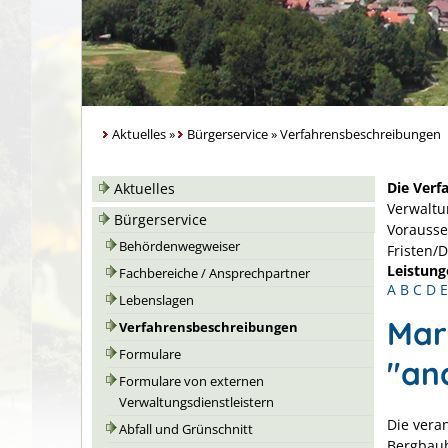
Aktuelles
»
Bürgerservice
»
Verfahrensbeschreibungen
Die Verf
Aktuelles
Verwaltu
Bürgerservice
Vorausse
Behördenwegweiser
Fristen/
Leistung
Fachbereiche / Ansprechpartner
A
B
C
D
E
Lebenslagen
Mar
Verfahrensbeschreibungen
Formulare
"an
Formulare von externen
Verwaltungsdienstleistern
Die vera
Abfall und Grünschnitt
Bergbaub