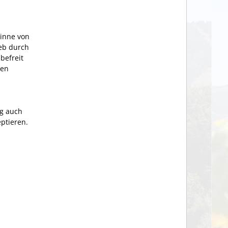
Sinne von
ieb durch
befreit
gen
ng auch
ptieren.