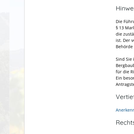
Hinwe
Die Führ
§ 13 Mar
die zust
ist. Der
Behörde 
Sind Sie
Bergbaub
für die 
Ein beso
Antragste
Verti
Anerkenn
Recht