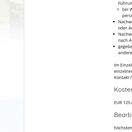
Führun
bei 
pers
Nachwe
oder A
Nachwe
nach A
gegebe
andere
Im Einze
einzelne
Kontakt m
Koste
EUR 125,
Bearb
höchsten