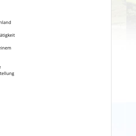
Inland
ätigkeit
 einem
e
tellung