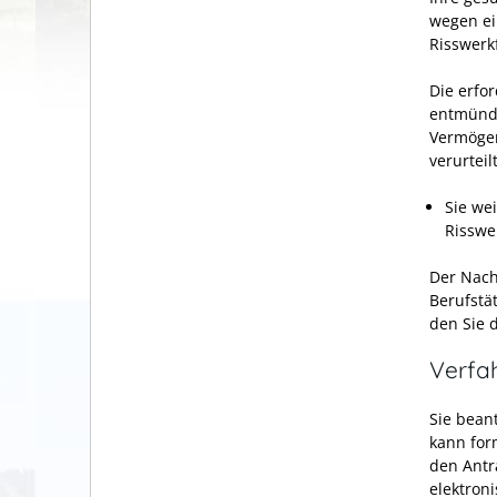
wegen ei
Risswerk
Die erfor
entmündi
Vermögen
verurteil
Sie we
Risswe
Der Nach
Berufstä
den Sie 
Verfa
Sie bean
kann for
den Antr
elektron