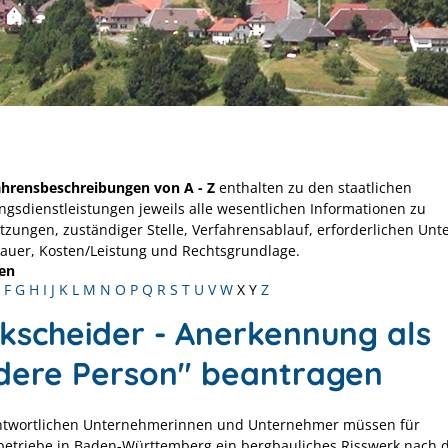
ahrensbeschreibungen von A - Z
enthalten zu den staatlichen
ngsdienstleistungen jeweils alle wesentlichen Informationen zu
tzungen, zuständiger Stelle, Verfahrensablauf, erforderlichen Unt
Dauer, Kosten/Leistung und Rechtsgrundlage.
en
F
G
H
I
J
K
L
M
N
O
P
Q
R
S
T
U
V
W
X
Y
Z
kscheider - Anerkennung als
dere Person" beantragen
ntwortlichen Unternehmerinnen und Unternehmer müssen für
etriebe in Baden-Württemberg ein bergbauliches Risswerk nach