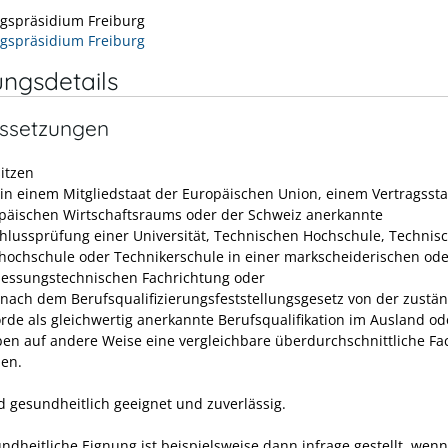
gspräsidium Freiburg
gspräsidium Freiburg
ungsdetails
ssetzungen
sitzen
 in einem Mitgliedstaat der Europäischen Union, einem Vertragssta
päischen Wirtschaftsraums oder der Schweiz anerkannte
hlussprüfung einer Universität, Technischen Hochschule, Technis
hochschule oder Technikerschule in einer markscheiderischen ode
essungstechnischen Fachrichtung oder
 nach dem Berufsqualifizierungsfeststellungsgesetz von der zustä
rde als gleichwertig anerkannte Berufsqualifikation im Ausland od
ben auf andere Weise eine vergleichbare überdurchschnittliche F
en.
nd gesundheitlich geeignet und zuverlässig.
ndheitliche Eignung ist beispielsweise dann infrage gestellt, wenn