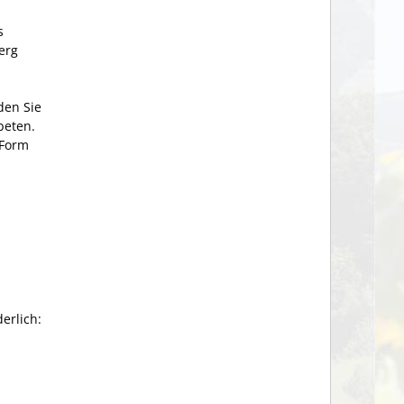
s
erg
den Sie
beten.
 Form
erlich: