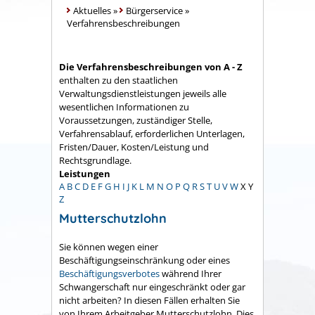
Aktuelles
»
Bürgerservice
»
Verfahrensbeschreibungen
Die Verfahrensbeschreibungen von A - Z
enthalten zu den staatlichen
Verwaltungsdienstleistungen jeweils alle
wesentlichen Informationen zu
Voraussetzungen, zuständiger Stelle,
Verfahrensablauf, erforderlichen Unterlagen,
Fristen/Dauer, Kosten/Leistung und
Rechtsgrundlage.
Leistungen
A
B
C
D
E
F
G
H
I
J
K
L
M
N
O
P
Q
R
S
T
U
V
W
X
Y
Z
Mutterschutzlohn
Sie können wegen einer
Beschäftigungseinschränkung oder eines
Beschäftigungsverbotes
während Ihrer
Schwangerschaft nur eingeschränkt oder gar
nicht arbeiten? In diesen Fällen erhalten Sie
von Ihrem Arbeitgeber Mutterschutzlohn. Dies