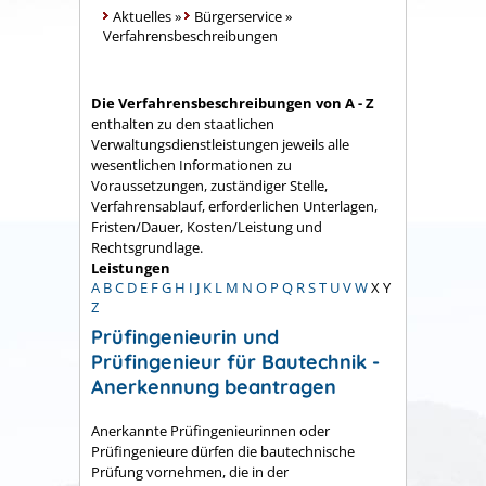
Aktuelles
»
Bürgerservice
»
Verfahrensbeschreibungen
Die Verfahrensbeschreibungen von A - Z
enthalten zu den staatlichen
Verwaltungsdienstleistungen jeweils alle
wesentlichen Informationen zu
Voraussetzungen, zuständiger Stelle,
Verfahrensablauf, erforderlichen Unterlagen,
Fristen/Dauer, Kosten/Leistung und
Rechtsgrundlage.
Leistungen
A
B
C
D
E
F
G
H
I
J
K
L
M
N
O
P
Q
R
S
T
U
V
W
X
Y
Z
Prüfingenieurin und
Prüfingenieur für Bautechnik -
Anerkennung beantragen
Anerkannte Prüfingenieurinnen oder
Prüfingenieure dürfen die bautechnische
Prüfung vornehmen, die in der