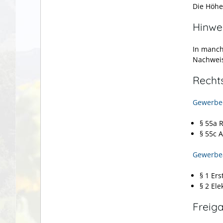
Die Höhe
Hinwe
In manch
Nachweis
Recht
Gewerbe
§ 55a 
§ 55c A
Gewerbe
§ 1 Er
§ 2 El
Freig