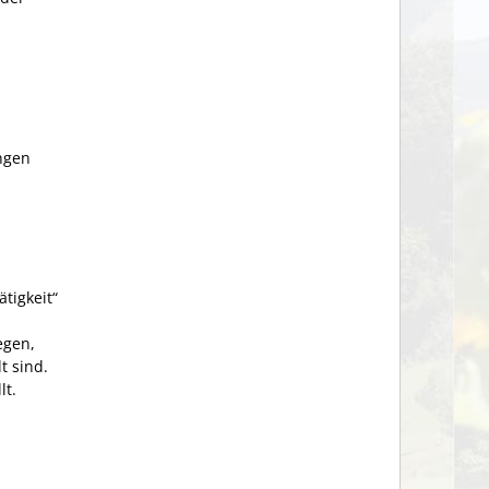
ngen
tigkeit“
egen,
t sind.
lt.