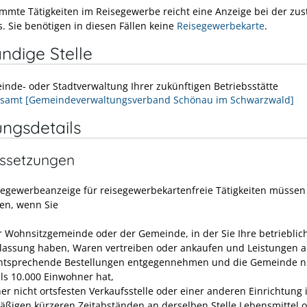
immte Tätigkeiten im Reisegewerbe reicht eine Anzeige bei der zu
s. Sie benötigen in diesen Fällen keine
Reisegewerbekarte
.
ndige Stelle
inde- oder Stadtverwaltung Ihrer zukünftigen Betriebsstätte
samt [Gemeindeverwaltungsverband Schönau im Schwarzwald]
ungsdetails
ssetzungen
segewerbeanzeige für reisegewerbekartenfreie Tätigkeiten müssen
en, wenn Sie
er Wohnsitzgemeinde oder der Gemeinde, in der Sie Ihre betrieblic
lassung haben, Waren vertreiben oder ankaufen und Leistungen 
ntsprechende Bestellungen entgegennehmen und die Gemeinde n
ls 10.000 Einwohner hat,
ner nicht ortsfesten Verkaufsstelle oder einer anderen Einrichtung 
äßigen kürzeren Zeitabständen an derselben Stelle Lebensmittel 