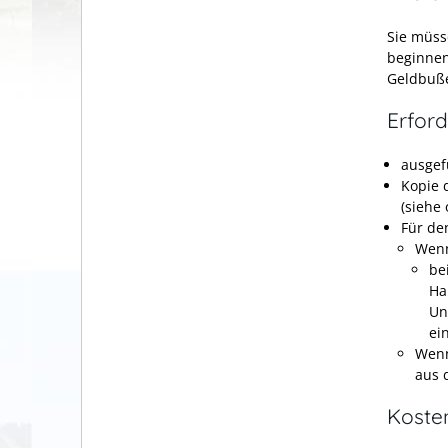
Sie müss
beginnen
Geldbuß
Erford
ausgef
Kopie 
(siehe
Für de
Wenn
be
Ha
Un
ei
Wenn
aus 
Koste