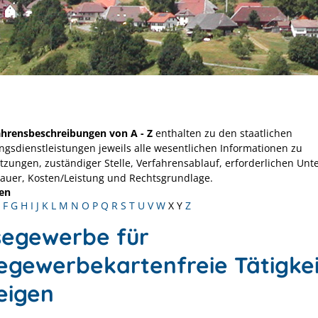
ahrensbeschreibungen von A - Z
enthalten zu den staatlichen
ngsdienstleistungen jeweils alle wesentlichen Informationen zu
tzungen, zuständiger Stelle, Verfahrensablauf, erforderlichen Unt
Dauer, Kosten/Leistung und Rechtsgrundlage.
en
F
G
H
I
J
K
L
M
N
O
P
Q
R
S
T
U
V
W
X
Y
Z
segewerbe für
segewerbekartenfreie Tätigkei
eigen