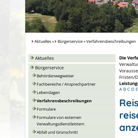
Aktuelles
»
Bürgerservice
»
Verfahrensbeschreibungen
Die Verf
Aktuelles
Verwaltu
Bürgerservice
Vorausse
Behördenwegweiser
Fristen/
Leistung
Fachbereiche / Ansprechpartner
A
B
C
D
E
Lebenslagen
Rei
Verfahrensbeschreibungen
Formulare
rei
Formulare von externen
anz
Verwaltungsdienstleistern
Abfall und Grünschnitt