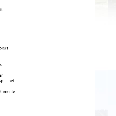
it
piers
:
nen
piel bei
okumente