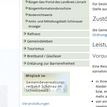
Bürger-Geo-Portal des Landkreis Lörrach
Für best
Bürgerinformationsbroschüre
Stelle au
Bodenrichtwerte
Zustä
Amts- und Mitteilungsblatt Schönauer
Anzeiger
die Geme
Rathaus
Ordnung
Gemeindeleben
Leist
Tourismus
Vorau
Breitband / Glasfaser
Erklärung zur Barrierefreiheit
Eine Rei
vornehm
in Ihr
Nieder
bzw. e
mehr a
von ei
Veranstaltungen
regelm