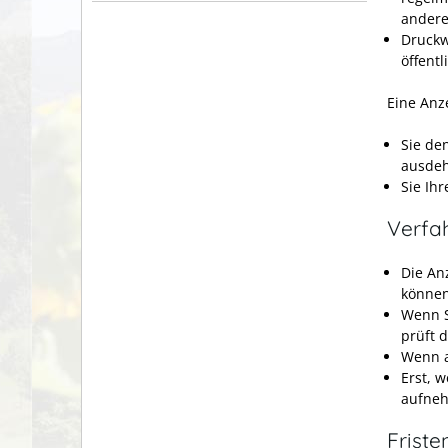
andere
Druckw
öffentl
Eine Anz
Sie de
ausdeh
Sie Ih
Verfa
Die An
können 
Wenn S
prüft d
Wenn al
Erst, w
aufne
Friste