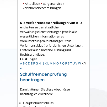
Aktuelles
»
Bürgerservice
»
Verfahrensbeschreibungen
Die Verfahrensbeschreibungen von A - Z
enthalten zu den staatlichen
Verwaltungsdienstleistungen jeweils alle
wesentlichen Informationen zu
Voraussetzungen, zuständiger Stelle,
Verfahrensablauf, erforderlichen Unterlagen,
Fristen/Dauer, Kosten/Leistung und
Rechtsgrundlage.
Leistungen
A
B
C
D
E
F
G
H
I
J
K
L
M
N
O
P
Q
R
S
T
U
V
W
X
Y
Z
Schulfremdenprüfung
beantragen
Damit können Sie diese Abschlüsse
nachträglich erwerben:
Hauptschulabschluss