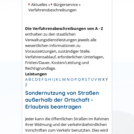
Aktuelles
»
Bürgerservice
»
Verfahrensbeschreibungen
Die Verfahrensbeschreibungen von A - Z
enthalten zu den staatlichen
Verwaltungsdienstleistungen jeweils alle
wesentlichen Informationen zu
Voraussetzungen, zuständiger Stelle,
Verfahrensablauf, erforderlichen Unterlagen,
Fristen/Dauer, Kosten/Leistung und
Rechtsgrundlage.
Leistungen
A
B
C
D
E
F
G
H
I
J
K
L
M
N
O
P
Q
R
S
T
U
V
W
X
Y
Z
Sondernutzung von Straßen
außerhalb der Ortschaft -
Erlaubnis beantragen
Jeder kann die öffentlichen Straßen im Rahmen
ihrer Widmung und der verkehrsbehördlichen
Vorschriften zum Verkehr benutzten. Dies wird