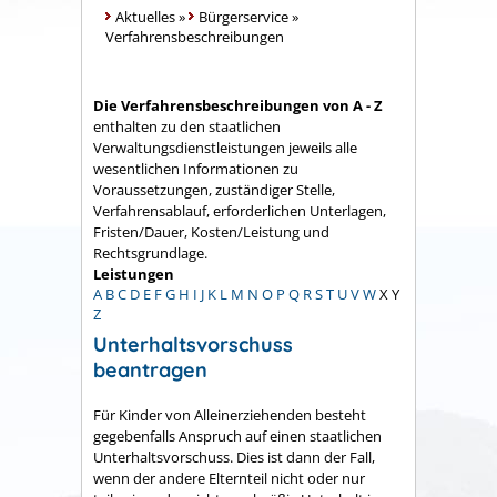
Aktuelles
»
Bürgerservice
»
Verfahrensbeschreibungen
Die Verfahrensbeschreibungen von A - Z
enthalten zu den staatlichen
Verwaltungsdienstleistungen jeweils alle
wesentlichen Informationen zu
Voraussetzungen, zuständiger Stelle,
Verfahrensablauf, erforderlichen Unterlagen,
Fristen/Dauer, Kosten/Leistung und
Rechtsgrundlage.
Leistungen
A
B
C
D
E
F
G
H
I
J
K
L
M
N
O
P
Q
R
S
T
U
V
W
X
Y
Z
Unterhaltsvorschuss
beantragen
Für Kinder von Alleinerziehenden besteht
gegebenfalls Anspruch auf einen staatlichen
Unterhaltsvorschuss. Dies ist dann der Fall,
wenn
der andere Elternteil nicht oder nur