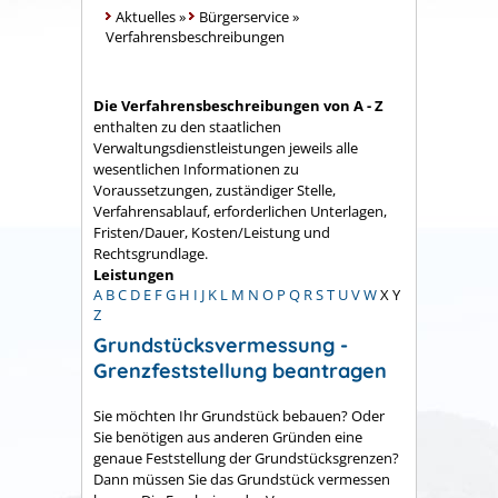
Aktuelles
»
Bürgerservice
»
Verfahrensbeschreibungen
Die Verfahrensbeschreibungen von A - Z
enthalten zu den staatlichen
Verwaltungsdienstleistungen jeweils alle
wesentlichen Informationen zu
Voraussetzungen, zuständiger Stelle,
Verfahrensablauf, erforderlichen Unterlagen,
Fristen/Dauer, Kosten/Leistung und
Rechtsgrundlage.
Leistungen
A
B
C
D
E
F
G
H
I
J
K
L
M
N
O
P
Q
R
S
T
U
V
W
X
Y
Z
Grundstücksvermessung -
Grenzfeststellung beantragen
Sie möchten Ihr Grundstück bebauen? Oder
Sie benötigen aus anderen Gründen eine
genaue Feststellung der Grundstücksgrenzen?
Dann müssen Sie das Grundstück vermessen