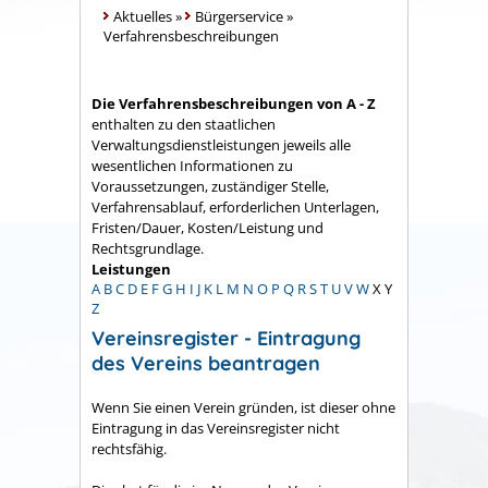
Aktuelles
»
Bürgerservice
»
Verfahrensbeschreibungen
Die Verfahrensbeschreibungen von A - Z
enthalten zu den staatlichen
Verwaltungsdienstleistungen jeweils alle
wesentlichen Informationen zu
Voraussetzungen, zuständiger Stelle,
Verfahrensablauf, erforderlichen Unterlagen,
Fristen/Dauer, Kosten/Leistung und
Rechtsgrundlage.
Leistungen
A
B
C
D
E
F
G
H
I
J
K
L
M
N
O
P
Q
R
S
T
U
V
W
X
Y
Z
Vereinsregister - Eintragung
des Vereins beantragen
Wenn Sie einen Verein gründen, ist dieser ohne
Eintragung in das Vereinsregister nicht
rechtsfähig.