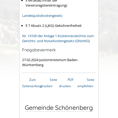
§ 64 (BGB) Inhalt der
Vereinsregistereintragung)
Landesjustizkostengesetz
§ 7 Absatz 2
(LJKG) Gebührenfreiheit
Nr. 13100 der Anlage 1 Kostenverzeichnis zum
Gerichts- und Notarkostengesetz (GNotKG)
Freigabevermerk
27.02.2024
Justizministerium Baden-
Württemberg
Zum
Seite
PDF
Seite
Seitenanfang
drucken
drucken
empfehlen
Gemeinde Schönenberg