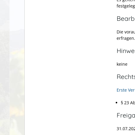
festgele
Bearb
Die vora
erfragen
Hinwe
keine
Recht
Erste Ve
§ 23 A
Freig
31.07.2