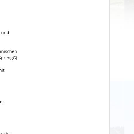
2 und
hnischen
SprengG)
it
er
recht