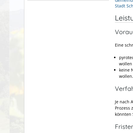
Gemeind
Stadt Sc
Leist
Vorau
Eine schr
pyrote
wollen
keine 
wollen
Verfa
Je nach 
Prozess 
könnten 
Friste