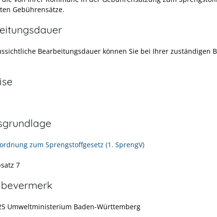
gten Gebührensätze.
eitungsdauer
ussichtliche Bearbeitungsdauer können Sie bei Ihrer zuständigen 
.
ise
sgrundlage
rordnung zum Sprengstoffgesetz (1. SprengV)
bsatz 7
abevermerk
025 Umweltministerium Baden-Württemberg