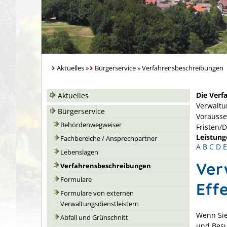
Aktuelles
»
Bürgerservice
»
Verfahrensbeschreibungen
Die Verf
Aktuelles
Verwaltu
Bürgerservice
Vorausse
Behördenwegweiser
Fristen/
Leistung
Fachbereiche / Ansprechpartner
A
B
C
D
E
Lebenslagen
Ver
Verfahrensbeschreibungen
Formulare
Eff
Formulare von externen
Verwaltungsdienstleistern
Wenn Sie
Abfall und Grünschnitt
und Besu