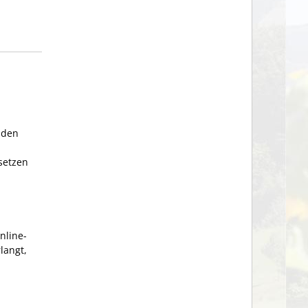
nden
setzen
nline-
langt,