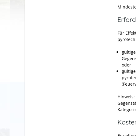
Mindeste
Erford
Für Effe
pyrotech
gültig
Gegens
oder
gültig
pyrote
(Feuer
Hinweis: 
Gegenstä
Kategorie
Koste
Es gelte