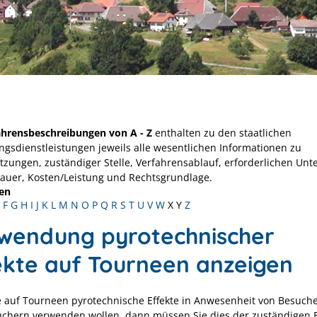
ahrensbeschreibungen von A - Z
enthalten zu den staatlichen
ngsdienstleistungen jeweils alle wesentlichen Informationen zu
tzungen, zuständiger Stelle, Verfahrensablauf, erforderlichen Unt
Dauer, Kosten/Leistung und Rechtsgrundlage.
en
F
G
H
I
J
K
L
M
N
O
P
Q
R
S
T
U
V
W
X
Y
Z
wendung pyrotechnischer
ekte auf Tourneen anzeigen
 auf Tourneen pyrotechnische Effekte in Anwesenheit von Besuch
chern verwenden wollen, dann müssen Sie dies der zuständigen