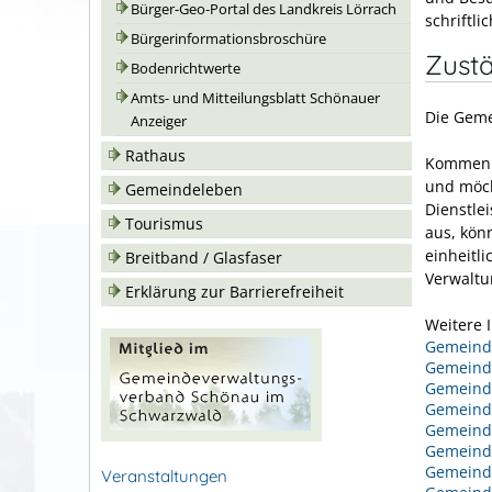
Bürger-Geo-Portal des Landkreis Lörrach
schriftli
Bürgerinformationsbroschüre
Zustä
Bodenrichtwerte
Amts- und Mitteilungsblatt Schönauer
Die Geme
Anzeiger
Rathaus
Kommen S
und möch
Gemeindeleben
Dienstle
Tourismus
aus, kön
einheitli
Breitband / Glasfaser
Verwaltu
Erklärung zur Barrierefreiheit
Weitere 
Gemeinde
Gemeind
Gemeind
Gemeind
Gemeind
Gemeind
Gemein
Veranstaltungen