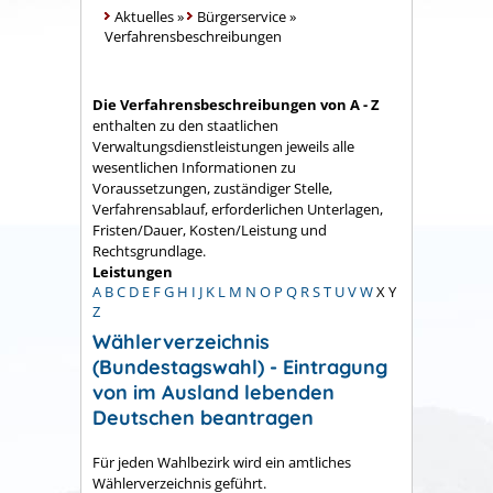
Aktuelles
»
Bürgerservice
»
Verfahrensbeschreibungen
Die Verfahrensbeschreibungen von A - Z
enthalten zu den staatlichen
Verwaltungsdienstleistungen jeweils alle
wesentlichen Informationen zu
Voraussetzungen, zuständiger Stelle,
Verfahrensablauf, erforderlichen Unterlagen,
Fristen/Dauer, Kosten/Leistung und
Rechtsgrundlage.
Leistungen
A
B
C
D
E
F
G
H
I
J
K
L
M
N
O
P
Q
R
S
T
U
V
W
X
Y
Z
Wählerverzeichnis
(Bundestagswahl) - Eintragung
von im Ausland lebenden
Deutschen beantragen
Für jeden Wahlbezirk wird ein amtliches
Wählerverzeichnis geführt.