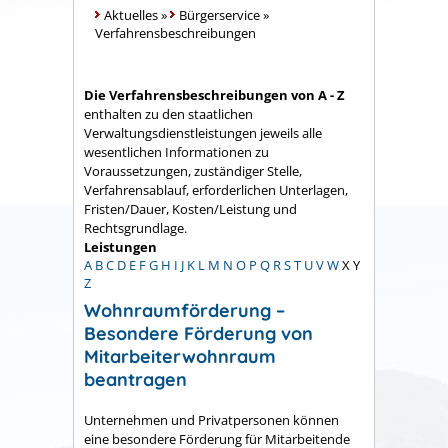
Aktuelles
»
Bürgerservice
»
Verfahrensbeschreibungen
Die Verfahrensbeschreibungen von A - Z
enthalten zu den staatlichen
Verwaltungsdienstleistungen jeweils alle
wesentlichen Informationen zu
Voraussetzungen, zuständiger Stelle,
Verfahrensablauf, erforderlichen Unterlagen,
Fristen/Dauer, Kosten/Leistung und
Rechtsgrundlage.
Leistungen
A
B
C
D
E
F
G
H
I
J
K
L
M
N
O
P
Q
R
S
T
U
V
W
X
Y
Z
Wohnraumförderung –
Besondere Förderung von
Mitarbeiterwohnraum
beantragen
Unternehmen und Privatpersonen können
eine besondere Förderung für Mitarbeitende