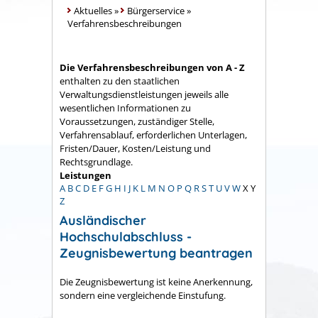
Aktuelles
»
Bürgerservice
»
Verfahrensbeschreibungen
Die Verfahrensbeschreibungen von A - Z
enthalten zu den staatlichen
Verwaltungsdienstleistungen jeweils alle
wesentlichen Informationen zu
Voraussetzungen, zuständiger Stelle,
Verfahrensablauf, erforderlichen Unterlagen,
Fristen/Dauer, Kosten/Leistung und
Rechtsgrundlage.
Leistungen
A
B
C
D
E
F
G
H
I
J
K
L
M
N
O
P
Q
R
S
T
U
V
W
X
Y
Z
Ausländischer
Hochschulabschluss -
Zeugnisbewertung beantragen
Die Zeugnisbewertung ist keine Anerkennung,
sondern eine vergleichende Einstufung.