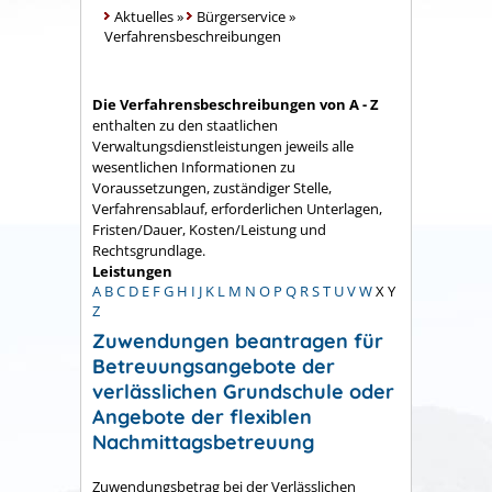
Aktuelles
»
Bürgerservice
»
Verfahrensbeschreibungen
Die Verfahrensbeschreibungen von A - Z
enthalten zu den staatlichen
Verwaltungsdienstleistungen jeweils alle
wesentlichen Informationen zu
Voraussetzungen, zuständiger Stelle,
Verfahrensablauf, erforderlichen Unterlagen,
Fristen/Dauer, Kosten/Leistung und
Rechtsgrundlage.
Leistungen
A
B
C
D
E
F
G
H
I
J
K
L
M
N
O
P
Q
R
S
T
U
V
W
X
Y
Z
Zuwendungen beantragen für
Betreuungsangebote der
verlässlichen Grundschule oder
Angebote der flexiblen
Nachmittagsbetreuung
Zuwendungsbetrag bei der Verlässlichen