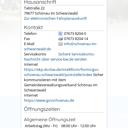
Hausanschrift
Talstraße 22
79677
Schönau im Schwarzwald
Zur elektronischen Fahrplanauskunft
Kontakt
Telefon
07673 8204-0
Fax
07673 8204-14
E-Mail
info@schoenau-im-
schwarzwald.de
Servicekonto
Sichere Servicekonto-
Nachricht über service-bw.de senden
Internet
https://ekp.dvvbw.de/intelliform/forms/gvv-
schoenau-schwarzwald/poststelle/index
Sicher
kommunizieren mit dem
Gemeindeverwaltungsverband Schönau im
Schwarzwald
Internet
https://www.gvvschoenau.de
Öffnungszeiten
Allgemeine Öffnungszeit
Arbeitstag (Mo - Fr)
08:00 Uhr
-
12:00 Uhr