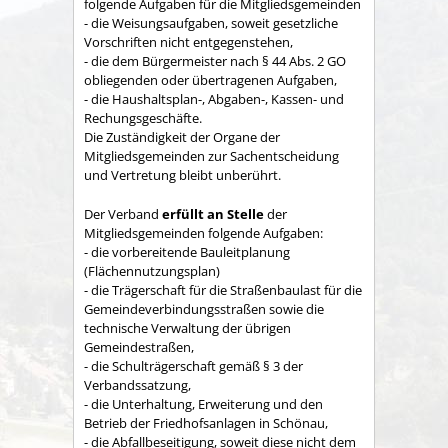
folgende Aufgaben für die Mitgliedsgemeinden
- die Weisungsaufgaben, soweit gesetzliche
Vorschriften nicht entgegenstehen,
- die dem Bürgermeister nach § 44 Abs. 2 GO
obliegenden oder übertragenen Aufgaben,
- die Haushaltsplan-, Abgaben-, Kassen- und
Rechungs­geschäfte.
Die Zuständigkeit der Organe der
Mitgliedsgemeinden zur Sachent­scheidung
und Vertretung bleibt unberührt.
Der Verband
erfüllt an Stelle
der
Mitgliedsgemeinden folgende Aufgaben:
- die vorbereitende Bauleitplanung
(Flächennutzungsplan)
- die Trägerschaft für die Straßenbaulast für die
Gemeindeverbindungsstraßen sowie die
technische Verwaltung der übrigen
Gemeindestraßen,
- die Schulträgerschaft gemäß § 3 der
Verbandssatzung,
- die Unterhaltung, Erweiterung und den
Betrieb der Friedhofsanlagen in Schönau,
- die Abfallbeseitigung, soweit diese nicht dem