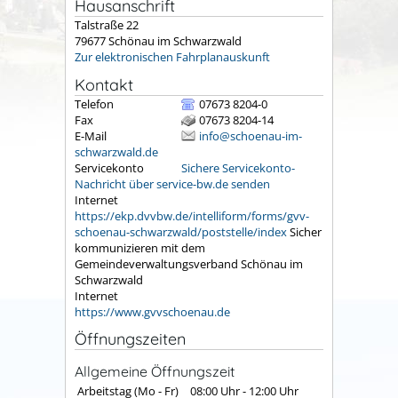
Hausanschrift
Talstraße 22
79677
Schönau im Schwarzwald
Zur elektronischen Fahrplanauskunft
Kontakt
Telefon
07673 8204-0
Fax
07673 8204-14
E-Mail
info@schoenau-im-
schwarzwald.de
Servicekonto
Sichere Servicekonto-
Nachricht über service-bw.de senden
Internet
https://ekp.dvvbw.de/intelliform/forms/gvv-
schoenau-schwarzwald/poststelle/index
Sicher
kommunizieren mit dem
Gemeindeverwaltungsverband Schönau im
Schwarzwald
Internet
https://www.gvvschoenau.de
Öffnungszeiten
Allgemeine Öffnungszeit
Arbeitstag (Mo - Fr)
08:00 Uhr
-
12:00 Uhr