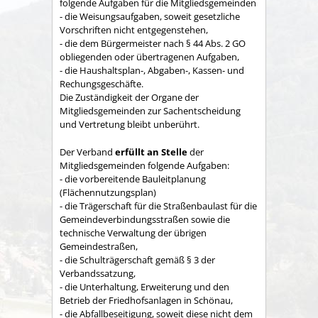
folgende Aufgaben für die Mitgliedsgemeinden
- die Weisungsaufgaben, soweit gesetzliche
Vorschriften nicht entgegenstehen,
- die dem Bürgermeister nach § 44 Abs. 2 GO
obliegenden oder übertragenen Aufgaben,
- die Haushaltsplan-, Abgaben-, Kassen- und
Rechungs­geschäfte.
Die Zuständigkeit der Organe der
Mitgliedsgemeinden zur Sachent­scheidung
und Vertretung bleibt unberührt.
Der Verband
erfüllt an Stelle
der
Mitgliedsgemeinden folgende Aufgaben:
- die vorbereitende Bauleitplanung
(Flächennutzungsplan)
- die Trägerschaft für die Straßenbaulast für die
Gemeindeverbindungsstraßen sowie die
technische Verwaltung der übrigen
Gemeindestraßen,
- die Schulträgerschaft gemäß § 3 der
Verbandssatzung,
- die Unterhaltung, Erweiterung und den
Betrieb der Friedhofsanlagen in Schönau,
- die Abfallbeseitigung, soweit diese nicht dem