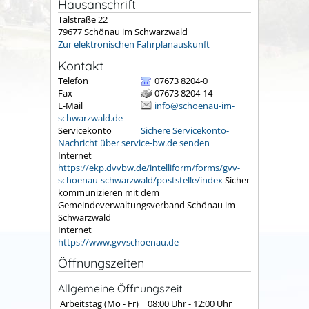
Hausanschrift
Talstraße 22
79677
Schönau im Schwarzwald
Zur elektronischen Fahrplanauskunft
Kontakt
Telefon
07673 8204-0
Fax
07673 8204-14
E-Mail
info@schoenau-im-
schwarzwald.de
Servicekonto
Sichere Servicekonto-
Nachricht über service-bw.de senden
Internet
https://ekp.dvvbw.de/intelliform/forms/gvv-
schoenau-schwarzwald/poststelle/index
Sicher
kommunizieren mit dem
Gemeindeverwaltungsverband Schönau im
Schwarzwald
Internet
https://www.gvvschoenau.de
Öffnungszeiten
Allgemeine Öffnungszeit
Arbeitstag (Mo - Fr)
08:00 Uhr
-
12:00 Uhr