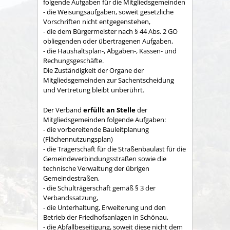
folgende Aufgaben für die Mitgliedsgemeinden
- die Weisungsaufgaben, soweit gesetzliche
Vorschriften nicht entgegenstehen,
- die dem Bürgermeister nach § 44 Abs. 2 GO
obliegenden oder übertragenen Aufgaben,
- die Haushaltsplan-, Abgaben-, Kassen- und
Rechungs­geschäfte.
Die Zuständigkeit der Organe der
Mitgliedsgemeinden zur Sachent­scheidung
und Vertretung bleibt unberührt.
Der Verband
erfüllt an Stelle
der
Mitgliedsgemeinden folgende Aufgaben:
- die vorbereitende Bauleitplanung
(Flächennutzungsplan)
- die Trägerschaft für die Straßenbaulast für die
Gemeindeverbindungsstraßen sowie die
technische Verwaltung der übrigen
Gemeindestraßen,
- die Schulträgerschaft gemäß § 3 der
Verbandssatzung,
- die Unterhaltung, Erweiterung und den
Betrieb der Friedhofsanlagen in Schönau,
- die Abfallbeseitigung, soweit diese nicht dem